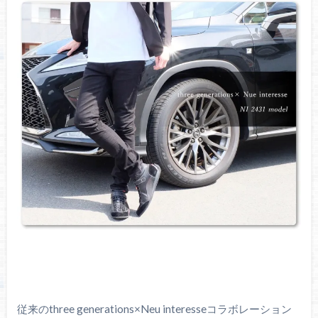
従来のthree generations×Neu interesseコラボレーション