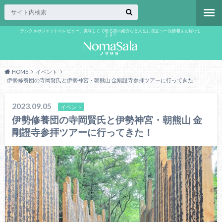
デジタルガジェットのレビュー、美味しくて唸る店の紹介など人生に役立つ一次情報をお届けし
ます！
HOME
イベント
伊勢修養団の寺岡賢氏と伊勢神宮・朝熊山 金剛證寺参拝ツアーに行ってきた！
2023.09.05
イベント
伊勢修養団の寺岡賢氏と伊勢神宮・朝熊山 金
剛證寺参拝ツアーに行ってきた！