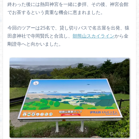
終わった後には熱田神宮を一緒に参拝、その後、神宮会館
でお茶するという貴重な機会に恵まれました。
今回のツアーは25名で、貸し切りバスで名古屋を出発、猿
田彦神社で寺岡賢氏と合流し、
朝熊山スカイライン
から金
剛證寺へと向かいました。