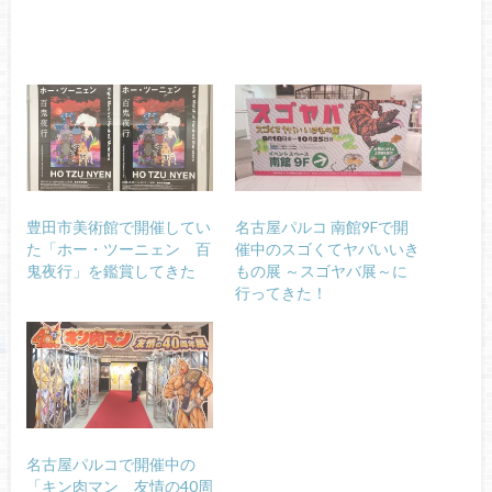
豊田市美術館で開催してい
名古屋パルコ 南館9Fで開
た「ホー・ツーニェン 百
催中のスゴくてヤバいいき
鬼夜行」を鑑賞してきた
もの展 ～スゴヤバ展～に
行ってきた！
名古屋パルコで開催中の
「キン肉マン 友情の40周