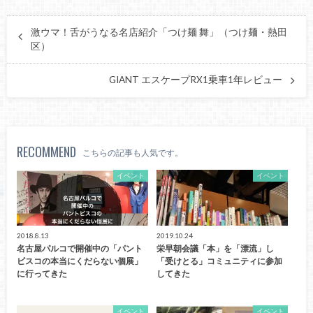
激ウマ！舌がうなる名店紹介「つけ麺 舞」（つけ麺・熱田
区）
GIANT エスケープRX1乗車1年レビュー
RECOMMEND
こちらの記事も人気です。
イベント
イベント
2018.8.13
2019.10.24
名古屋パルコで開催中の「パント
栄早朝会議「本」を「漂流」し
ビスコの本当にくだらない個展」
「受けとる」コミュニティに参加
に行ってきた
してきた
イベント
イベント