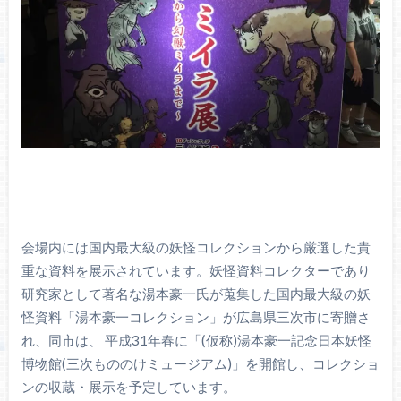
会場内には国内最大級の妖怪コレクションから厳選した貴
重な資料を展示されています。妖怪資料コレクターであり
研究家として著名な湯本豪一氏が蒐集した国内最大級の妖
怪資料「湯本豪一コレクション」が広島県三次市に寄贈さ
れ、同市は、 平成31年春に「(仮称)湯本豪一記念日本妖怪
博物館(三次もののけミュージアム)」を開館し、コレクショ
ンの収蔵・展示を予定しています。