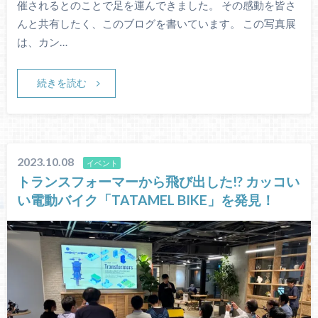
催されるとのことで足を運んできました。 その感動を皆さ
んと共有したく、このブログを書いています。 この写真展
は、カン…
続きを読む
2023.10.08
イベント
トランスフォーマーから飛び出した!? カッコい
い電動バイク「TATAMEL BIKE」を発見！