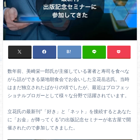
数年前、美崎栄一郎氏が主催している著者と寿司を食べな
がら話ができる築地朝食会でお会いした立花岳志氏。当時
はまだ独立されたばかりの頃でしたが、最近はプロフェッ
ショナルブロガーとして様々な分野で活躍されています。
立花氏の最新刊“「好き」と「ネット」を接続するとあなた
に「お金」が降ってくる”の出版記念セミナーが名古屋で開
催されたので参加してきました。