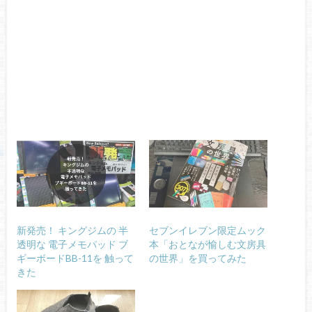
新発売！ キングジムの 半
セブンイレブン限定ムック
透明な 電子メモパッド ブ
本「おとなが愉しむ文房具
ギーボードBB-11を 触って
の世界」を買ってみた
きた