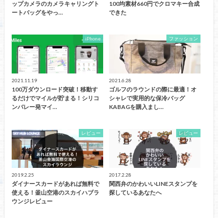
ップカメラのカメラキャリングト
100均素材660円でクロマキー合成
ートバッグをやっ…
できた
iPhone
ファッション
2021.11.19
2021.6.28
100万ダウンロード突破！移動す
ゴルフのラウンドの際に最適！オ
るだけでマイルが貯まる！シリコ
シャレで実用的な保冷バッグ
ンバレー発マイ…
KABAGを購入まし…
レビュー
レビュー
2019.2.25
2017.2.28
ダイナースカードがあれば無料で
関西弁のかわいいLINEスタンプを
使える！釜山空港のスカイハブラ
探しているあなたへ
ウンジレビュー