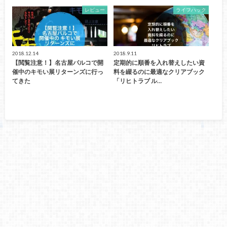
レビュー
ライフハック
2018.12.14
2018.9.11
【閲覧注意！】名古屋パルコで開
定期的に順番を入れ替えしたい資
催中のキモい展リターンズに行っ
料を綴るのに最適なクリアブック
てきた
「リヒトラブ ル…