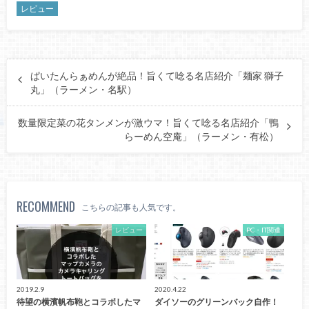
レビュー
ぱいたんらぁめんが絶品！旨くて唸る名店紹介「麺家 獅子
丸」（ラーメン・名駅）
数量限定菜の花タンメンが激ウマ！旨くて唸る名店紹介「鴨
らーめん空庵」（ラーメン・有松）
RECOMMEND
こちらの記事も人気です。
レビュー
PC・IT関連
2019.2.9
2020.4.22
待望の横濱帆布鞄とコラボしたマ
ダイソーのグリーンバック自作！