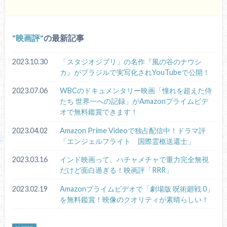
映画評
の最新記事
2023.10.30
「スタジオジブリ」の名作『風の谷のナウシ
カ』がブラジルで実写化されYouTubeで公開！
2023.07.06
WBCのドキュメンタリー映画「憧れを超えた侍
たち 世界一への記録」がAmazonプライムビデ
オで無料鑑賞できます！
2023.04.02
Amazon Prime Videoで独占配信中！ドラマ評
「エンジェルフライト 国際霊柩送還士」
2023.03.16
インド映画って、ハチャメチャで重力完全無視
だけど面白過ぎる！映画評「RRR」
2023.02.19
Amazonプライムビデオで「劇場版 呪術廻戦 0」
を無料鑑賞！映像のクオリティが素晴らしい！