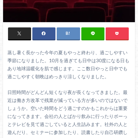
蒸し暑く長かった今年の夏もやっと終わり、過ごしやすい
季節になりました。10月を過ぎても日中は30度になる日も
あり地球温暖化を肌で感じます。ここ数日やっと日中でも
過ごしやすく朝晩はめっきり涼しくなりました。
日照時間がどんどん短くなり夜が長くなってきました。最
近は働き方改革で残業が減っている方が多いのではないで
しょうか。空いた時間をどう過ごすのかもこれからは重要
になってきます。会社の人とばかり飲みに行ったりボーっ
とテレビを見て過ごしていると人生詰みます。社外の人と
遊んだり、セミナーに参加したり、読書したり自己研鑽し