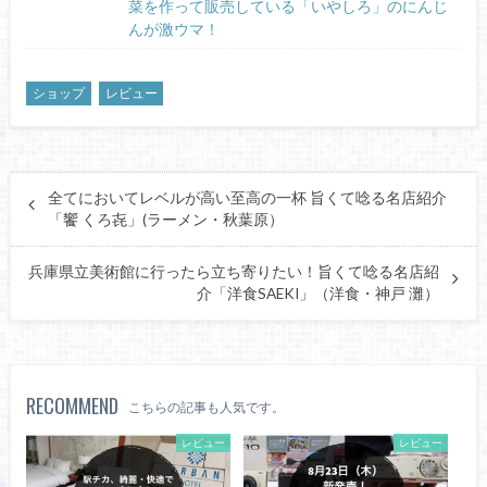
菜を作って販売している「いやしろ」のにんじ
んが激ウマ！
ショップ
レビュー
全てにおいてレベルが高い至高の一杯 旨くて唸る名店紹介
「饗 くろ㐂」(ラーメン・秋葉原）
兵庫県立美術館に行ったら立ち寄りたい！旨くて唸る名店紹
介「洋食SAEKI」（洋食・神戸 灘）
RECOMMEND
こちらの記事も人気です。
レビュー
レビュー