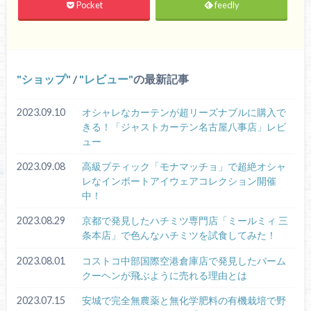
Pocket
feedly
ショップ
/
レビュー
の最新記事
2023.09.10
オシャレなカーテンが超リーズナブルに購入で
きる！「ジャストカーテン名古屋八事店」レビ
ュー
2023.09.08
高級ブティック「モナマッチョ」で超絶オシャ
レなインポートアイウェアコレクション開催
中！
2023.08.29
京都で発見したハチミツ専門店「ミールミィ 三
条本店」で色んなハチミツを試食してみた！
2023.08.01
コストコ中部国際空港倉庫店で発見したバーム
クーヘンが飛ぶように売れる理由とは
2023.07.15
安城で完全無農薬と無化学肥料の有機栽培で野