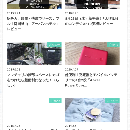
2019.2.21
2018.8.25
駅チカ、綺麗・快適でリーズナブ
8月23日（木）新発売！FUJIFILM
ル！韓国釜山「アーバンホテル」
のコンデジ XF10 実機レビュー
レビュー
レビュー
iPhone
2019.6.21
2020.4.27
ママチャリの後部スペースにカゴ
超便利！充電器とモバイルバッテ
をつけたら超便利になった！（ら
リーの1台2役「Anker
しい）
PowerCore…
iPhone
レビュー
2016.7.25
2019.6.5