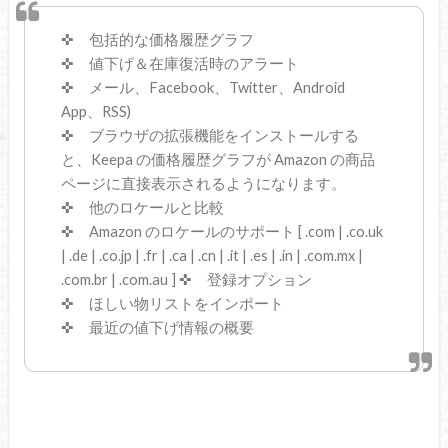
✜ 包括的な価格履歴グラフ
✜ 値下げ＆在庫復活時のアラート
✜ メール、Facebook、Twitter、Android
App、RSS)
✜ ブラウザの拡張機能をインストールする
と、Keepa の価格履歴グラフが Amazon の商品
ページに直接表示されるようになります。
✜ 他のロケールと比較
✜ Amazon のロケールのサポート [ .com | .co.uk
| .de | .co.jp | .fr | .ca | .cn | .it | .es | .in | .com.mx |
.com.br | .com.au ] ✜ 登録オプション
✜ ほしい物リストをインポート
✜ 最近の値下げ情報の概要