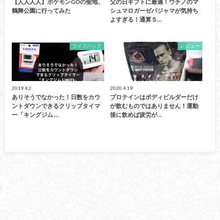
【人人人人】ポケモンGOの聖地、
父の日ギフトに最適！ウチノのマ
鶴舞公園に行ってみた
シュマロガーゼパジャマが気持ち
よすぎる！通算５…
ライフハック
レビュー
2019.4.2
2020.4.19
ありそうでなかった！日数をカウ
プロテインはボディビルダーだけ
ントダウンできるクリップタイマ
が飲むものではありません！運動
ー「キングジム …
後に飲めば疲労が…