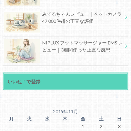
みてるちゃんレビュー｜ペットカメラ
47,000件超の正直な評価
NIPLUX フットマッサージャー EMS レ
ビュー｜3週間使った正直な感想
いいね！で登録
2019年11月
月
火
水
木
金
土
日
1
2
3