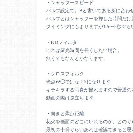
・シャッタースピード
バルブ設定で。Bと書いてある所に合わ
バルブとはシャッターを押した時間だけ
タイミングにもよりますが1.5〜5秒ぐら
・NDフィルタ
これは露光時間を長くしたい場合。
無くてもなんとかなります。
・クロスフィルタ
光点が◯ではなく☓になります。
キラキラする写真が撮れますので普通の
動画の際は際立ちます。
・向きと焦点距離
花火を画面のどこにいれるのか、どのぐ
最初の十発ぐらいあれば確認できると思