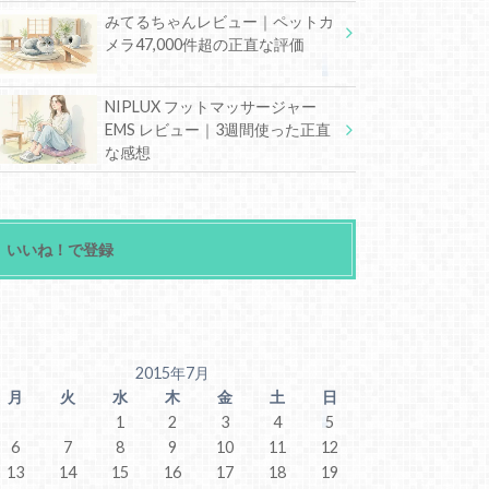
みてるちゃんレビュー｜ペットカ
メラ47,000件超の正直な評価
NIPLUX フットマッサージャー
EMS レビュー｜3週間使った正直
な感想
いいね！で登録
2015年7月
月
火
水
木
金
土
日
1
2
3
4
5
6
7
8
9
10
11
12
13
14
15
16
17
18
19