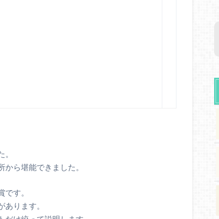
た。
所から堪能できました。
賞です。
があります。
トだけ絞って説明します。