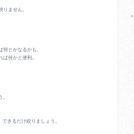
映りません。
«
。
、
ば何とかなるかも。
れば何かと便利。
う。
が、できるだけ絞りましょう。