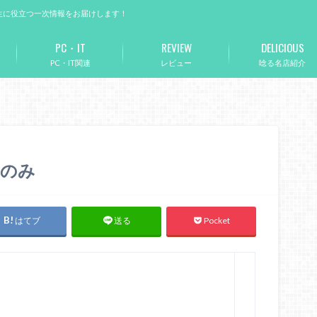
生に役立つ一次情報をお届けします！
PC・IT
REVIEW
DELICIOUS
PC・IT関連
レビュー
唸る名店紹介
トのみ
はてブ
Pocket
送る