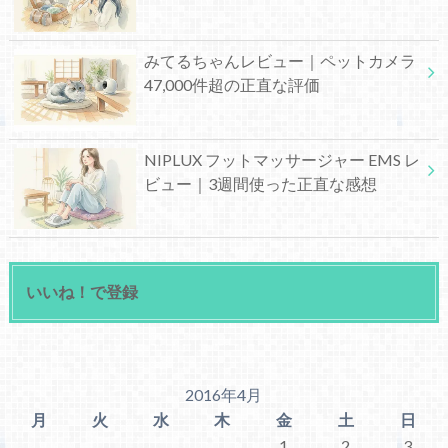
みてるちゃんレビュー｜ペットカメラ
47,000件超の正直な評価
NIPLUX フットマッサージャー EMS レ
ビュー｜3週間使った正直な感想
いいね！で登録
2016年4月
月
火
水
木
金
土
日
1
2
3