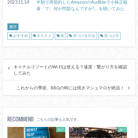
2023.11.14
半額で再契約したAmazonのAudibleで小林正観
著「で、何が問題なんですか?」を聴いてみた
書評
おすすめ
オススメ
本
見つける方法
見つけ方
キャナルリゾートのWi-Fiは使える？速度・繋がり方を確認
してみた
これからの季節、BBQの時には焼きマシュマロが絶品！
RECOMMEND
こちらの記事も人気です。
書評
書評