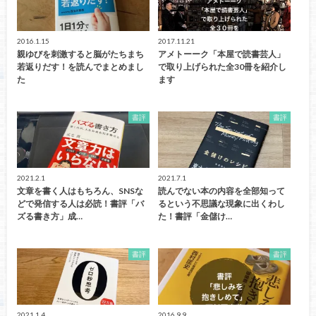
2016.1.15
2017.11.21
親ゆびを刺激すると脳がたちまち
アメトーーク「本屋で読書芸人」
若返りだす！を読んでまとめまし
で取り上げられた全30冊を紹介し
た
ます
書評
書評
2021.2.1
2021.7.1
文章を書く人はもちろん、SNSな
読んでない本の内容を全部知って
どで発信する人は必読！書評「バ
るという不思議な現象に出くわし
ズる書き方」成…
た！書評「金儲け…
書評
書評
2021.1.4
2016.9.9