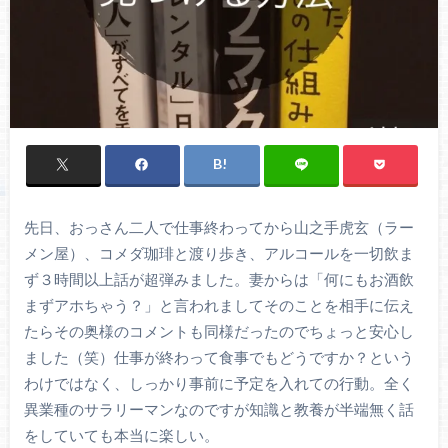
先日、おっさん二人で仕事終わってから山之手虎玄（ラー
メン屋）、コメダ珈琲と渡り歩き、アルコールを一切飲ま
ず３時間以上話が超弾みました。妻からは「何にもお酒飲
まずアホちゃう？」と言われましてそのことを相手に伝え
たらその奥様のコメントも同様だったのでちょっと安心し
ました（笑）仕事が終わって食事でもどうですか？という
わけではなく、しっかり事前に予定を入れての行動。全く
異業種のサラリーマンなのですが知識と教養が半端無く話
をしていても本当に楽しい。