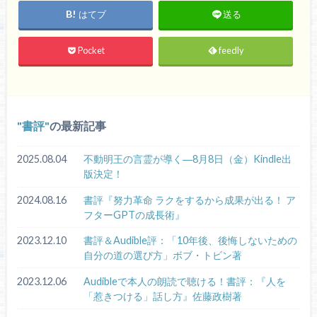
はてブ
送る
Pocket
feedly
書評
の最新記事
2025.08.04
不動明王の言霊が導く―8月8日（金）Kindle出
版決定！
2024.08.16
書評『努力革命 ラクをするから成果が出る！ ア
フターGPTの成長術』
2023.12.10
書評＆Audible評：「10年後、後悔しないための
自分の道の選び方」ボブ・トビン著
2023.12.06
Audibleで本人の朗読で聴ける！書評：『人を
「惹きつける」話し方』佐藤政樹著