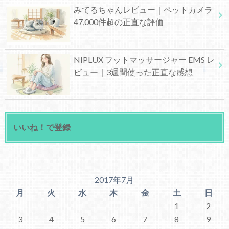
みてるちゃんレビュー｜ペットカメラ
47,000件超の正直な評価
NIPLUX フットマッサージャー EMS レ
ビュー｜3週間使った正直な感想
いいね！で登録
2017年7月
月
火
水
木
金
土
日
1
2
3
4
5
6
7
8
9