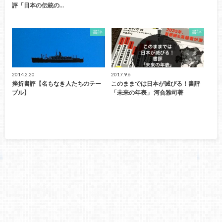
評「日本の伝統の…
書評
書評
2014.2.20
2017.9.6
挫折書評【名もなき人たちのテー
このままでは日本が滅びる！書評
ブル】
「未来の年表」 河合雅司著