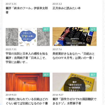
2017.1.31
2015.1.2
書評「終末のフール」伊坂幸太郎
正月休みに読みたい本
著
書評
書評
2023.7.31
2017.7.6
宇宙の法則と日本人の感性を知る
美術展好きなあなたへ「日経おと
書評：吉岡純子著「日本人こそ、
なのOFF８月号」は買いの一冊！
宇宙にお願いす…
書評
書評
2019.9.23
2016.9.27
一般的に知られている伝統はどの
書評「語学力ゼロで8カ国語翻訳で
ぐらい経てば伝統になるのか？書
きるナゾ」 水野麻子著