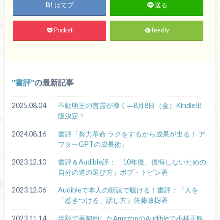
はてブ
送る
Pocket
feedly
書評
の最新記事
2025.08.04
不動明王の言霊が導く―8月8日（金）Kindle出
版決定！
2024.08.16
書評『努力革命 ラクをするから成果が出る！ ア
フターGPTの成長術』
2023.12.10
書評＆Audible評：「10年後、後悔しないための
自分の道の選び方」ボブ・トビン著
2023.12.06
Audibleで本人の朗読で聴ける！書評：『人を
「惹きつける」話し方』佐藤政樹著
2023.11.14
半額で再契約したAmazonのAudibleで小林正観