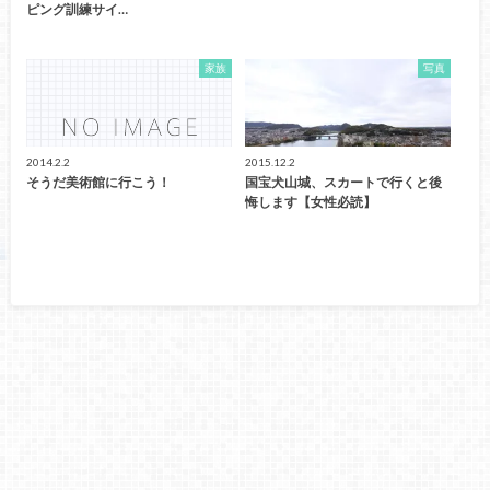
ピング訓練サイ…
家族
写真
2014.2.2
2015.12.2
そうだ美術館に行こう！
国宝犬山城、スカートで行くと後
悔します【女性必読】