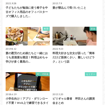
2021.9.28
2015.7.9
子どもたちが勉強に使う椅子を中
妻が寝込んで気づいたこと
古オフィス用品のオフィバスター
ズで購入しました…
料理
家族
2019.8.12
2022.9.23
妻の慰労のため娘たちと一緒にお
料理大好きな次女が語った「簡単
うち居酒屋を開店！料理はめちゃ
だけど面倒くさい、難しいけどラ
学びが多く最高の…
ク」という話
PC・IT関連
セミナー
2018.6.19
2015.5.20
小学生向け！アプリ・ダウンロー
ビリギャル著者 坪田さんの講演
ド不要！Web上で練習できるタイ
会まとめ