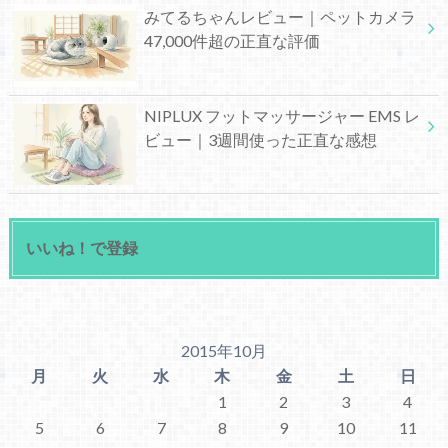
みてるちゃんレビュー｜ペットカメラ
47,000件超の正直な評価
NIPLUX フットマッサージャー EMS レ
ビュー｜3週間使った正直な感想
いいね！で登録
2015年10月
月
火
水
木
金
土
日
1
2
3
4
5
6
7
8
9
10
11