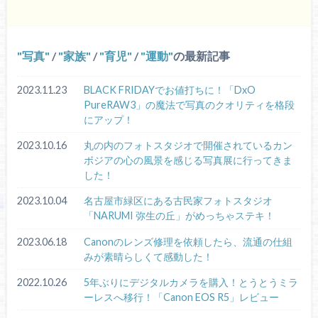
写真
/
家族
/
育児
/
運動
の最新記事
2023.11.23
BLACK FRIDAYでお値打ちに！「DxO
PureRAW3」の魔法で写真のクオリティを格段
にアップ！
2023.10.16
丸の内のフォトスタジオで開催されているカン
ボジアの心の風景を感じる写真展に行ってきま
した！
2023.10.04
名古屋市緑区にある古民家フォトスタジオ
「NARUMI 弥生の丘」がめっちゃステキ！
2023.06.18
Canonのレンズ修理を依頼したら、流通の仕組
みが素晴らしくて感動した！
2022.10.26
5年ぶりにデジタルカメラを購入！とうとうミラ
ーレスへ移行！「Canon EOS R5」レビュー