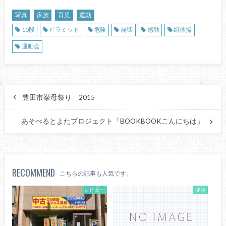
写真
家族
育児
運動
10段
ピラミッド
危険
崩壊
感動
組体操
運動会
豊田市挙母祭り 2015
あそべるとよたプロジェクト「BOOKBOOKこんにちは」
RECOMMEND
こちらの記事も人気です。
レビュー
健康