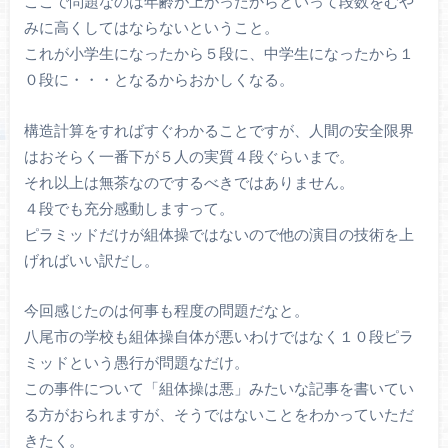
ここで問題なのは年齢が上がったからといって段数をむや
みに高くしてはならないということ。
これが小学生になったから５段に、中学生になったから１
０段に・・・となるからおかしくなる。
構造計算をすればすぐわかることですが、人間の安全限界
はおそらく一番下が５人の実質４段ぐらいまで。
それ以上は無茶なのでするべきではありません。
４段でも充分感動しますって。
ピラミッドだけが組体操ではないので他の演目の技術を上
げればいい訳だし。
今回感じたのは何事も程度の問題だなと。
八尾市の学校も組体操自体が悪いわけではなく１０段ピラ
ミッドという愚行が問題なだけ。
この事件について「組体操は悪」みたいな記事を書いてい
る方がおられますが、そうではないことをわかっていただ
きたく。