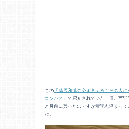
この
「藤原和博の必ず食える１％の人に
コンパス」
で紹介されていた一冊。西野
と月前に買ったのですが積読も溜まって
た。