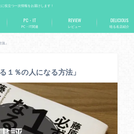
生に役立つ一次情報をお届けします！
PC・IT
REVIEW
DELICIOUS
PC・IT関連
レビュー
唸る名店紹介
方法」
る１％の人になる方法」