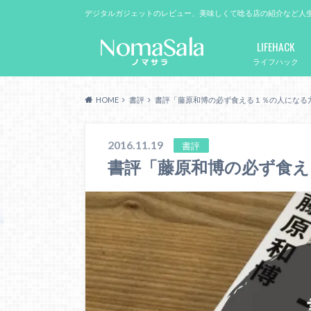
デジタルガジェットのレビュー、美味しくて唸る店の紹介など人
LIFEHACK
ライフハック
HOME
書評
書評「藤原和博の必ず食える１％の人になる
2016.11.19
書評
書評「藤原和博の必ず食え