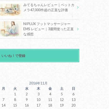
みてるちゃんレビュー｜ペットカ
メラ47,000件超の正直な評価
NIPLUX フットマッサージャー
EMS レビュー｜3週間使った正直
な感想
いいね！で登録
2016年11月
月
火
水
木
金
土
日
1
2
3
4
5
6
7
8
9
10
11
12
13
14
15
16
17
18
19
20