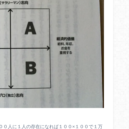
００人に１人の存在になれば１００×１００で１万