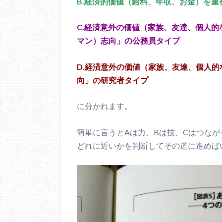
B.経済的価値（給料、年収、お金）を
C.経済意外の価値（家族、友達、個人
マン）志向」の公務員タイプ
D.経済意外の価値（家族、友達、個人
向」の研究者タイプ
に分かれます。
簡単に言うとAは力、Bは技、Cはつな
どれに近いかを判断してその道に進めば