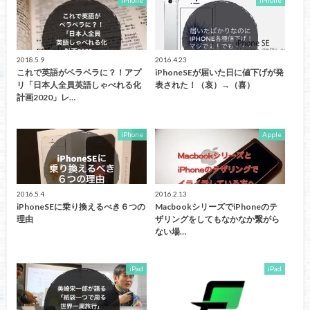
iPhone
iPhone
2018.5.9
2016.4.23
これで英語がペラペラに？！アプ
iPhoneSEが届いた日に値下げが発
リ「日本人全員英語しゃべれる化
表された！（哀）→（喜）
計画2020」レ…
iPhone
Apple
2016.5.4
2016.2.13
iPhoneSEに乗り換えるべき６つの
MacbookシリーズでiPhoneのテ
理由
ザリングをしてもなかなか繋がら
ない場…
iPad
iPad