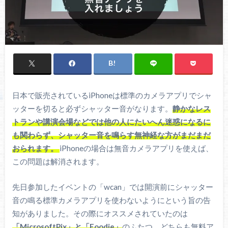
日本で販売されているiPhoneは標準のカメラアプリでシャ
ッターを切ると必ずシャッター音がなります。
静かなレス
トランや講演会場などでは他の人にたいへん迷惑になるに
も関わらず、シャッター音を鳴らす無神経な方がまだまだ
おられます。
iPhoneの場合は無音カメラアプリを使えば、
この問題は解消されます。
先日参加したイベントの「wcan」では開演前にシャッター
音の鳴る標準カメラアプリを使わないようにという旨の告
知がありました。その際にオススメされていたのは
「MicrosoftPix」と「Foodie」
のふたつ。どちらも無料ア