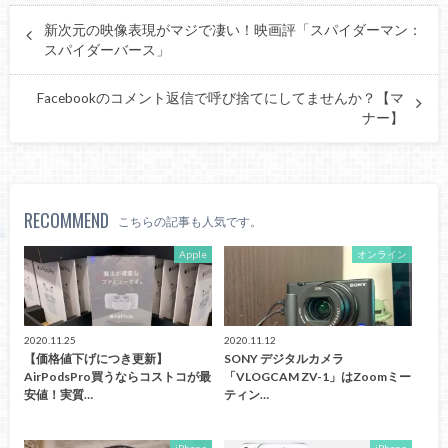
新次元の映像表現がマジで凄い！映画評「スパイダーマン：
スパイダーバース」
Facebookのコメント返信で呼び捨てにしてませんか？【マ
ナー】
RECOMMEND
こちらの記事も人気です。
Apple
オンライン
2020.11.25
2020.11.12
【価格値下げにつき更新】
SONY デジタルカメラ
AirPodsPro買うならコストコが最
「VLOGCAM ZV-1」はZoomミー
安値！実質…
ティン…