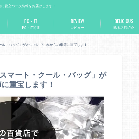
生に役立つ一次情報をお届けします！
PC・IT
REVIEW
DELICIOUS
PC・IT関連
レビュー
唸る名店紹介
ール・バッグ」がオシャレでこれからの季節に重宝します！
「スマート・クール・バッグ」が
節に重宝します！