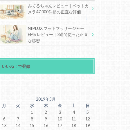
みてるちゃんレビュー｜ペットカ
メラ47,000件超の正直な評価
NIPLUX フットマッサージャー
EMS レビュー｜3週間使った正直
な感想
いいね！で登録
2019年5月
月
火
水
木
金
土
日
1
2
3
4
5
6
7
8
9
10
11
12
13
14
15
16
17
18
19