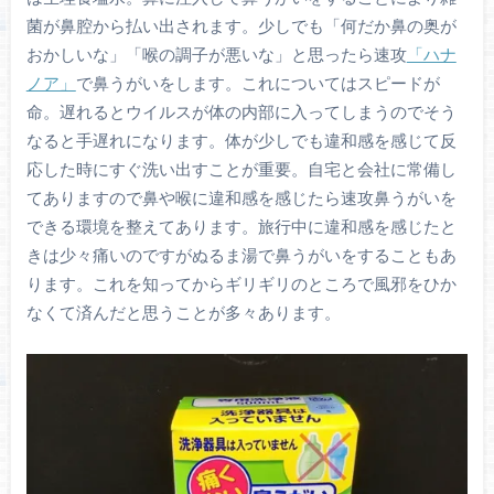
菌が鼻腔から払い出されます。少しでも「何だか鼻の奥が
おかしいな」「喉の調子が悪いな」と思ったら速攻
「ハナ
ノア」
で鼻うがいをします。これについてはスピードが
命。遅れるとウイルスが体の内部に入ってしまうのでそう
なると手遅れになります。体が少しでも違和感を感じて反
応した時にすぐ洗い出すことが重要。自宅と会社に常備し
てありますので鼻や喉に違和感を感じたら速攻鼻うがいを
できる環境を整えてあります。旅行中に違和感を感じたと
きは少々痛いのですがぬるま湯で鼻うがいをすることもあ
ります。これを知ってからギリギリのところで風邪をひか
なくて済んだと思うことが多々あります。