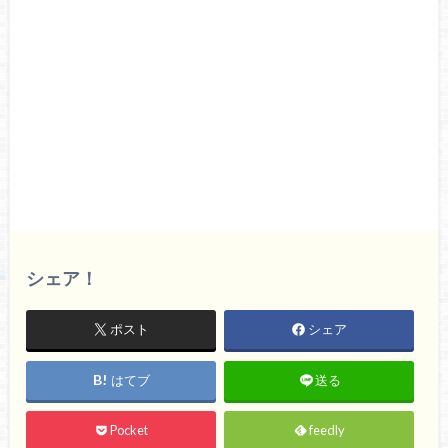
シェア！
ポスト
シェア
はてブ
送る
Pocket
feedly