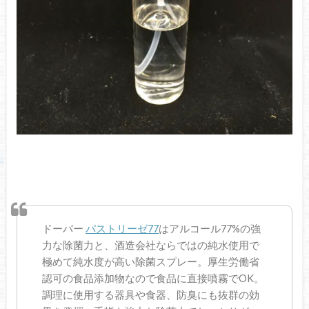
ドーバー
パストリーゼ77
はアルコール77%の強
力な除菌力と、酒造会社ならではの純水使用で
極めて純水度が高い除菌スプレー。厚生労働省
認可の食品添加物なので食品に直接噴霧でOK。
調理に使用する器具や食器、防臭にも抜群の効