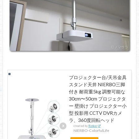
プロジェクター台/天吊金具
スタンド天井 NIERBO三脚
付き 耐荷重5kg 調整可能な
30cm〜50cm プロジェクタ
ー 壁掛け プロジェクター小
型 投影用 CCTV DVRカメ
ラ、360度回転ヘッド
created by
Rinker
NIERBO-ColorfulLife