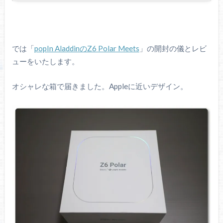
では「
popIn AladdinのZ6 Polar Meets
」の開封の儀とレビ
ューをいたします。
オシャレな箱で届きました。Appleに近いデザイン。