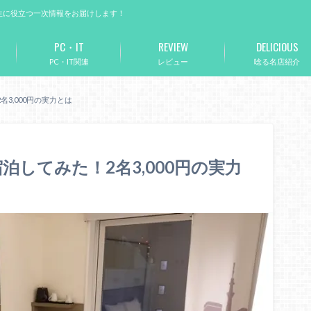
生に役立つ一次情報をお届けします！
PC・IT
REVIEW
DELICIOUS
PC・IT関連
レビュー
唸る名店紹介
3,000円の実力とは
してみた！2名3,000円の実力