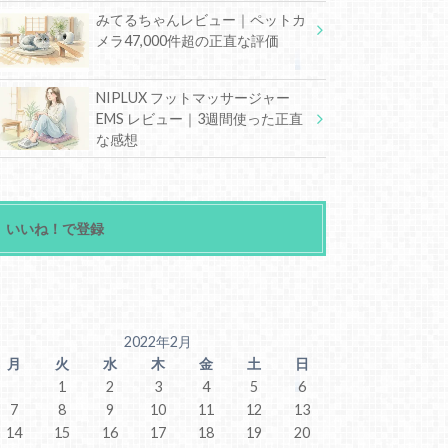
みてるちゃんレビュー｜ペットカ
メラ47,000件超の正直な評価
NIPLUX フットマッサージャー
EMS レビュー｜3週間使った正直
な感想
いいね！で登録
2022年2月
月
火
水
木
金
土
日
1
2
3
4
5
6
7
8
9
10
11
12
13
14
15
16
17
18
19
20