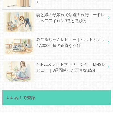
た
妻と娘の母娘旅で活躍！旅行コードレ
スヘアアイロン3選と選び方
みてるちゃんレビュー｜ペットカメラ
47,000件超の正直な評価
NIPLUX フットマッサージャー EMS レ
ビュー｜3週間使った正直な感想
いいね！で登録