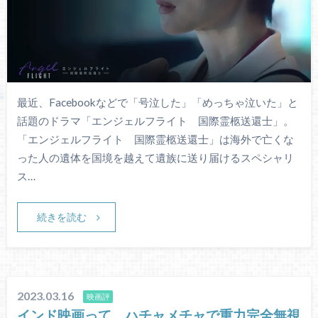
最近、Facebookなどで「号泣した」「めっちゃ泣いた」と
話題のドラマ「エンジェルフライト 国際霊柩送還士」。
「エンジェルフライト 国際霊柩送還士」は海外で亡くな
った人の遺体を国境を越えて遺族に送り届けるスペシャリ
ス…
続きを読む
2023.03.16
映画評
インド映画って、ハチャメチャで重力完全無視