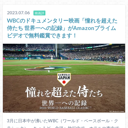
2023.07.06
映画評
WBCのドキュメンタリー映画「憧れを超えた
侍たち 世界一への記録」がAmazonプライム
ビデオで無料鑑賞できます！
3月に日本中が沸いたWBC（ワールド・ベースボール・ク
ラシック）。 ちょうど、金沢へ旅行中で、ホテルや車中で