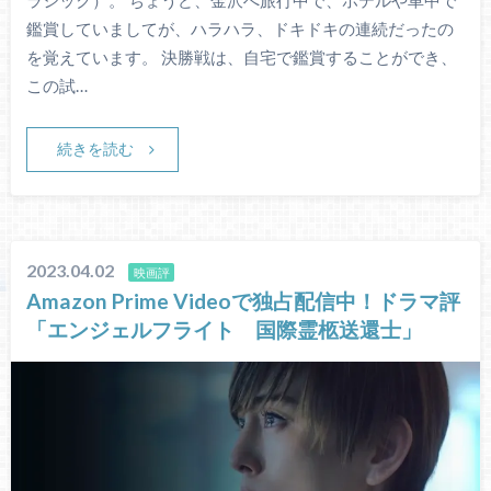
鑑賞していましてが、ハラハラ、ドキドキの連続だったの
を覚えています。 決勝戦は、自宅で鑑賞することができ、
この試…
続きを読む
2023.04.02
映画評
Amazon Prime Videoで独占配信中！ドラマ評
「エンジェルフライト 国際霊柩送還士」