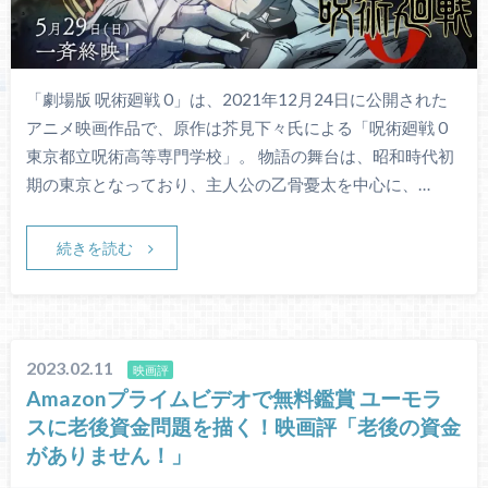
「劇場版 呪術廻戦 0」は、2021年12月24日に公開された
アニメ映画作品で、原作は芥見下々氏による「呪術廻戦 0
東京都立呪術高等専門学校」。 物語の舞台は、昭和時代初
期の東京となっており、主人公の乙骨憂太を中心に、…
続きを読む
2023.02.11
映画評
Amazonプライムビデオで無料鑑賞 ユーモラ
スに老後資金問題を描く！映画評「老後の資金
がありません！」