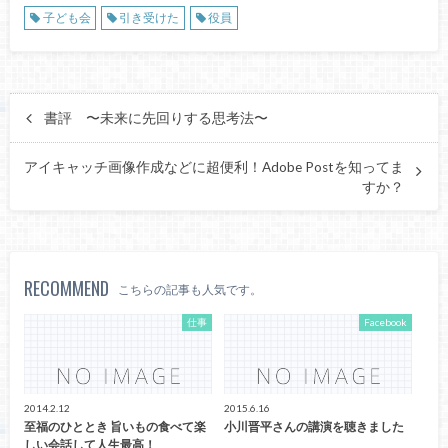
子ども会
引き受けた
役員
書評 〜未来に先回りする思考法〜
アイキャッチ画像作成などに超便利！Adobe Postを知ってま
すか？
RECOMMEND
こちらの記事も人気です。
仕事
Facebook
2014.2.12
2015.6.16
至福のひととき 旨いもの食べて楽
小川晋平さんの講演を聴きました
しい会話して人生最高！