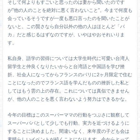
そして何よりもすごいと思ったのは妻から聞いたのです
が”他の人のことを絶対に悪く言わないこと”。今まで何度も
会っているそうですが一度も悪口言ったのを聞いたことが
ないと。この賢さなら自分以外の他の人はほとんど「バ
カ」だと感じるはずなのですが、いやはやおそれいりま
す。
私自身、語学の習得については大学生時代に可愛い台湾人
留学生と仲良くなりたいからと台湾語と中国語を学び挫
折、社会人になってからフランスのパリに2ヶ月限定で住む
ことになったのでフランス語を学んだものの挫折した私と
してはもう雲の上の存在。これについては真似できません
が、他の人のことを悪く言わないよう努力はできるかな。
今年の目標はこのスーパーママの行動をつぶさに観察して
スーパーパパとして少しでも行動、実力を近づけるように
することに決めました。間違いなく、来年度の子ども会は
素晴らしいイベントが続くことになります。今からとって