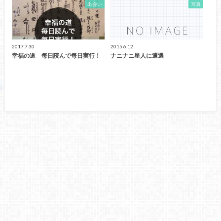
出会い
写真
2017.7.30
2015.6.12
幸福の道 每日読んで每日実行！
ナニナニ星人に遭遇