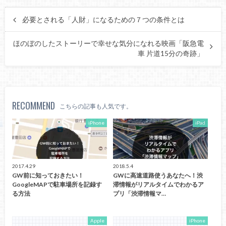
必要とされる「人財」になるための７つの条件とは
ほのぼのしたストーリーで幸せな気分になれる映画「阪急電
車 片道15分の奇跡」
RECOMMEND
こちらの記事も人気です。
iPhone
iPad
2017.4.29
2018.5.4
GW前に知っておきたい！
GWに高速道路使うあなたへ！渋
GoogleMAPで駐車場所を記録す
滞情報がリアルタイムでわかるア
る方法
プリ「渋滞情報マ…
Apple
iPhone