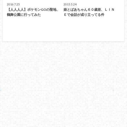
2016.7.25
2015.5.24
【人人人人】ポケモンGOの聖地、
娘とばあちゃん６０歳差、ＬＩＮ
鶴舞公園に行ってみた
Ｅで会話が成り立ってる件