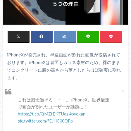
iPhoneXが発売され、早速画面が割れた画像が投稿されて
おります。iPhoneXは裏面もガラス素材のため、裸のまま
でコンクリートに腰の高さから落としたらほぼ確実に割れ
ます。
これは残念過ぎる・・・。 iPhoneX、世界最速
で画面が割れたユーザーが話題に！
https://t.co/QMZtEKTUqz
#byokan
pic.twitter.com/fEJHC00QFp