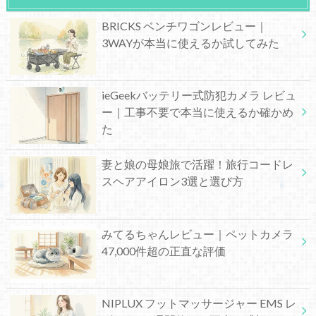
BRICKS ベンチワゴンレビュー｜
3WAYが本当に使えるか試してみた
ieGeekバッテリー式防犯カメラ レビュ
ー｜工事不要で本当に使えるか確かめ
た
妻と娘の母娘旅で活躍！旅行コードレ
スヘアアイロン3選と選び方
みてるちゃんレビュー｜ペットカメラ
47,000件超の正直な評価
NIPLUX フットマッサージャー EMS レ