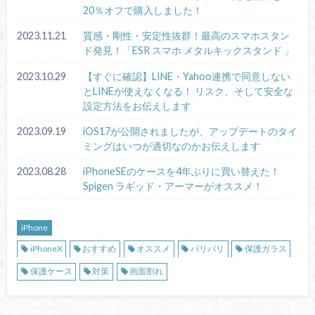
20％オフで購入しました！
2023.11.21
質感・剛性・安定性抜群！最高のスマホスタン
ド発見！「ESR スマホ メタルキックスタンド 」
2023.10.29
【すぐに確認】LINE・Yahoo連携で同意しない
とLINEが使えなくなる！ リスク、そして安全な
設定方法をお伝えします
2023.09.19
iOS17が公開されましたが、アップデートのタイ
ミングはいつが適切なのかお伝えします
2023.08.28
iPhoneSEのケースを4年ぶりに買い替えた！
Spigen ラギッド・アーマーがオススメ！
iPhone
iPhoneX
おすすめ
オススメ
バリバリ
保護ガラス
保護ケース
対策
画面割れ