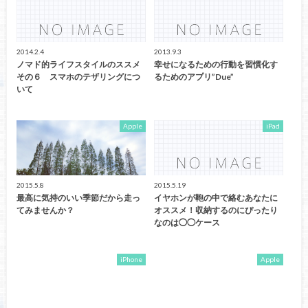
2014.2.4
2013.9.3
ノマド的ライフスタイルのススメ
幸せになるための行動を習慣化す
その６ スマホのテザリングにつ
るためのアプリ”Due”
いて
Apple
iPad
2015.5.8
2015.5.19
最高に気持のいい季節だから走っ
イヤホンが鞄の中で絡むあなたに
てみませんか？
オススメ！収納するのにぴったり
なのは◯◯ケース
iPhone
Apple