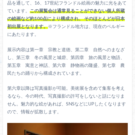
品を通して、16、17世紀フランドル絵画の魅力に光をあて
ています。
この展覧会は通常見ることができない個人所蔵
の絵画など約100点により構成され、 そのほとんどが日本
初出展となります。
※フランドル地方は、現在のベルギー
にあたります。
展示内容は第一章 宗教と道徳、第二章 自然へのまなざ
し、第三章 冬の風景と城砦、第四章 旅の風景と物語、
第五章 寓意と神話、第六章 静物画の隆盛、第七章 農
民たちの踊りから構成されています。
第六章以降は写真撮影が可能。美術展を含めて集客を考え
るなら、今の時代、写真撮影の許可をしないと話になりま
せん。魅力的な絵があれば、SNSなどにUPしたくなります
ので、情報が拡散します。