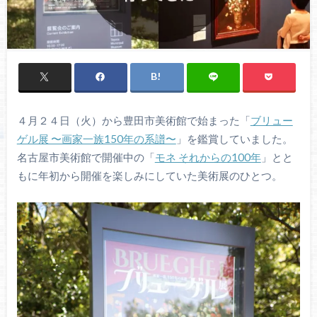
４月２４日（火）から豊田市美術館で始まった「
ブリュー
ゲル展 〜画家一族150年の系譜〜
」を鑑賞していました。
名古屋市美術館で開催中の「
モネ それからの100年
」とと
もに年初から開催を楽しみにしていた美術展のひとつ。