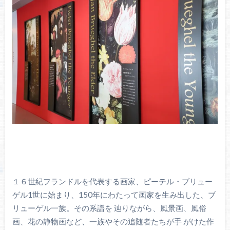
１６世紀フランドルを代表する画家、ピーテル・ブリュー
ゲル1世に始まり、150年にわたって画家を生み出した、ブ
リューゲル一族。その系譜を 辿りながら、風景画、風俗
画、花の静物画など、一族やその追随者たちが手 がけた作