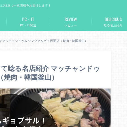
生に役立つ一次情報をお届けします！
PC・IT
REVIEW
DELICIOUS
PC・IT関連
レビュー
唸る名店紹介
 マッチャンドゥル ワンソグムグイ 西面店（焼肉・韓国釜山）
て唸る名店紹介 マッチャンドゥ
店（焼肉・韓国釜山）