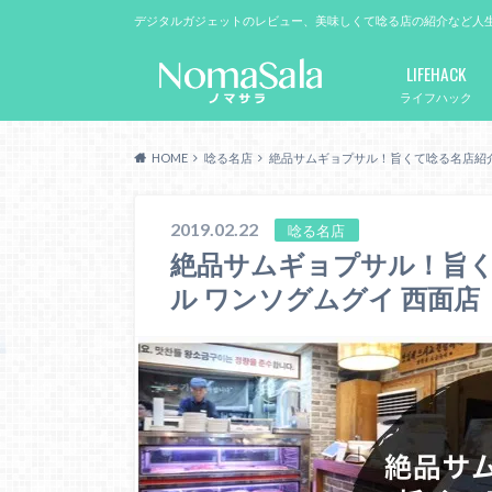
デジタルガジェットのレビュー、美味しくて唸る店の紹介など人
LIFEHACK
ライフハック
HOME
唸る名店
絶品サムギョプサル！旨くて唸る名店紹介
2019.02.22
唸る名店
絶品サムギョプサル！旨く
ル ワンソグムグイ 西面