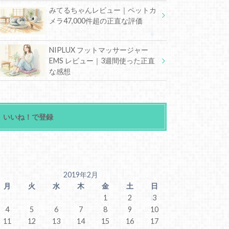
みてるちゃんレビュー｜ペットカ
メラ47,000件超の正直な評価
NIPLUX フットマッサージャー
EMS レビュー｜3週間使った正直
な感想
いいね！で登録
2019年2月
月
火
水
木
金
土
日
1
2
3
4
5
6
7
8
9
10
11
12
13
14
15
16
17