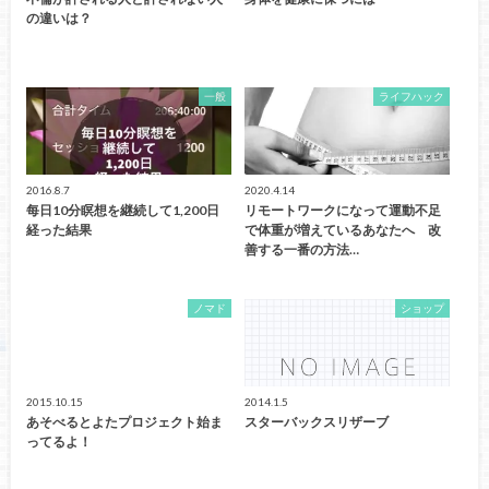
の違いは？
一般
ライフハック
2016.8.7
2020.4.14
每日10分瞑想を継続して1,200日
リモートワークになって運動不足
経った結果
で体重が増えているあなたへ 改
善する一番の方法…
ノマド
ショップ
2015.10.15
2014.1.5
あそべるとよたプロジェクト始ま
スターバックスリザーブ
ってるよ！