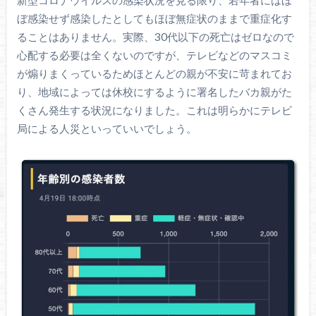
新型コロナウイルスの感染状況を見る限り、若年者にはほ
ぼ感染せず感染したとしてもほぼ無症状のままで重症化す
ることはありません。実際、30代以下の死亡はゼロなので
心配する必要は全くないのですが、テレビなどのマスコミ
が煽りまくっているためほとんどの親が不安に苛まれてお
り、地域によっては休校にするように署名したバカ親がた
くさん発生する状況になりました。これは明らかにテレビ
局による人災といっていいでしょう。