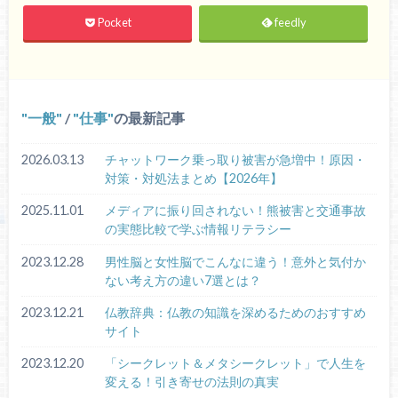
Pocket
feedly
一般
/
仕事
の最新記事
2026.03.13
チャットワーク乗っ取り被害が急増中！原因・
対策・対処法まとめ【2026年】
2025.11.01
メディアに振り回されない！熊被害と交通事故
の実態比較で学ぶ情報リテラシー
2023.12.28
男性脳と女性脳でこんなに違う！意外と気付か
ない考え方の違い7選とは？
2023.12.21
仏教辞典：仏教の知識を深めるためのおすすめ
サイト
2023.12.20
「シークレット＆メタシークレット」で人生を
変える！引き寄せの法則の真実