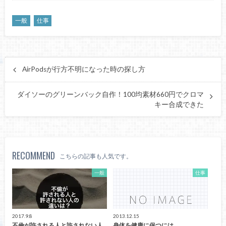
一般
仕事
AirPodsが行方不明になった時の探し方
ダイソーのグリーンバック自作！100均素材660円でクロマ
キー合成できた
RECOMMEND
こちらの記事も人気です。
一般
仕事
2017.9.8
2013.12.15
不倫が許される人と許されない人
身体を健康に保つには