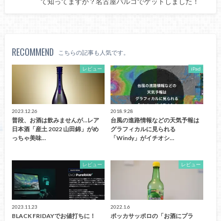
て知ってますか？名古屋パルコでゲットしました！
RECOMMEND
こちらの記事も人気です。
レビュー
iPad
2023.12.26
2018.9.28
普段、お酒は飲みませんが…レア
台風の進路情報などの天気予報は
日本酒「産土 2022 山田錦」がめ
グラフィカルに見られる
っちゃ美味…
「Windy」がイチオシ…
レビュー
レビュー
2023.11.23
2022.1.6
BLACK FRIDAYでお値打ちに！
ポッカサッポロの「お酒にプラ