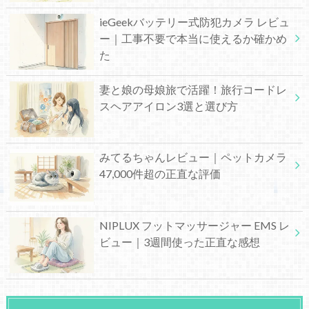
ieGeekバッテリー式防犯カメラ レビュ
ー｜工事不要で本当に使えるか確かめ
た
妻と娘の母娘旅で活躍！旅行コードレ
スヘアアイロン3選と選び方
みてるちゃんレビュー｜ペットカメラ
47,000件超の正直な評価
NIPLUX フットマッサージャー EMS レ
ビュー｜3週間使った正直な感想