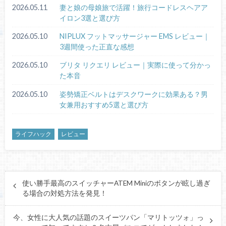
2026.05.11
妻と娘の母娘旅で活躍！旅行コードレスヘアア
イロン3選と選び方
2026.05.10
NIPLUX フットマッサージャー EMS レビュー｜
3週間使った正直な感想
2026.05.10
ブリタ リクエリ レビュー｜実際に使って分かっ
た本音
2026.05.10
姿勢矯正ベルトはデスクワークに効果ある？男
女兼用おすすめ5選と選び方
ライフハック
レビュー
使い勝手最高のスイッチャーATEM Miniのボタンが眩し過ぎ
る場合の対処方法を発見！
今、女性に大人気の話題のスイーツパン「マリトッツォ」っ