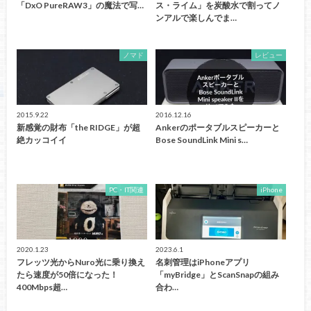
「DxO PureRAW3」の魔法で写…
ス・ライム」を炭酸水で割ってノ
ンアルで楽しんでま…
ノマド
レビュー
2015.9.22
2016.12.16
新感覚の財布「the RIDGE」が超
Ankerのポータブルスピーカーと
絶カッコイイ
Bose SoundLink Mini s…
PC・IT関連
iPhone
2020.1.23
2023.6.1
フレッツ光からNuro光に乗り換え
名刺管理はiPhoneアプリ
たら速度が50倍になった！
「myBridge」とScanSnapの組み
400Mbps超…
合わ…