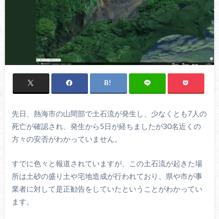
先日、熱海市の山間部で土石流が発生し、少なくとも7人の
死亡が確認され、発生から5日が経ちましたが30名近くの
方々の安否がわかっていません。
すでに色々と報道されていますが、この土石流が起きた場
所は土砂の盛り土や宅地造成が行われており、県や市が事
業者に対して是正勧告をしていたということがわかってい
ます。