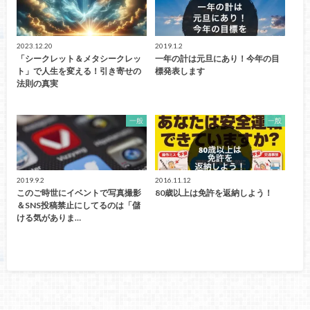
2023.12.20
2019.1.2
「シークレット＆メタシークレッ
一年の計は元旦にあり！今年の目
ト」で人生を変える！引き寄せの
標発表します
法則の真実
一般
一般
2019.9.2
2016.11.12
このご時世にイベントで写真撮影
80歳以上は免許を返納しよう！
＆SNS投稿禁止にしてるのは「儲
ける気がありま…