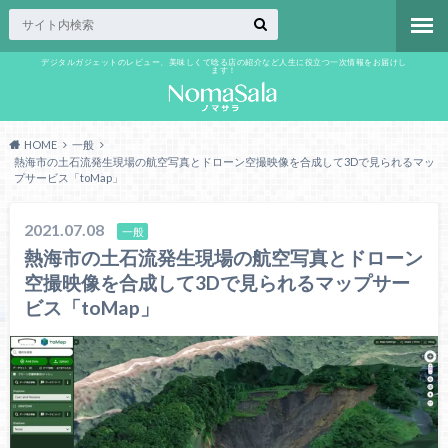
デジタルガジェットのレビュー、美味しくて唸る店の紹介など人生に役立つ一次情報をお届けし
ます！
HOME
一般
熱海市の土石流発生現場の航空写真とドローン空撮映像を合成して3Dで見られるマッ
プサービス「toMap」
2021.07.08
一般
熱海市の土石流発生現場の航空写真とドローン
空撮映像を合成して3Dで見られるマップサー
ビス「toMap」