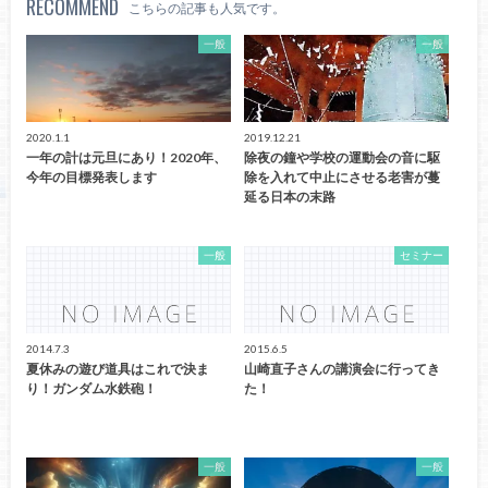
RECOMMEND
こちらの記事も人気です。
一般
一般
2020.1.1
2019.12.21
一年の計は元旦にあり！2020年、
除夜の鐘や学校の運動会の音に駆
今年の目標発表します
除を入れて中止にさせる老害が蔓
延る日本の末路
一般
セミナー
2014.7.3
2015.6.5
夏休みの遊び道具はこれで決ま
山崎直子さんの講演会に行ってき
り！ガンダム水鉄砲！
た！
一般
一般