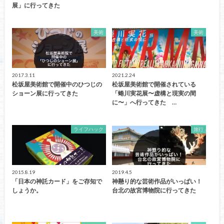
展」に行ってきた
美術
美術
2017.3.11
2021.2.24
松坂屋美術館で開催中のひつじの
松坂屋美術館で開催されている
ショーン展に行ってきた
「蜷川実花展〜虚構と現実の間
に〜」へ行ってきた …
ライフハック
旅行
2015.8.19
2019.4.5
「日本の神託カード」をご存知で
神懸り的な芸術作品がいっぱい！
しょうか。
台北の故宮博物院に行ってきた