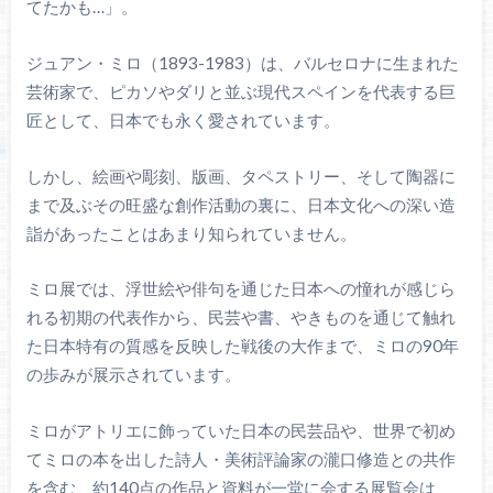
てたかも…」。
ジュアン・ミロ（1893-1983）は、バルセロナに生まれた
芸術家で、ピカソやダリと並ぶ現代スペインを代表する巨
匠として、日本でも永く愛されています。
しかし、絵画や彫刻、版画、タペストリー、そして陶器に
まで及ぶその旺盛な創作活動の裏に、日本文化への深い造
詣があったことはあまり知られていません。
ミロ展では、浮世絵や俳句を通じた日本への憧れが感じら
れる初期の代表作から、民芸や書、やきものを通じて触れ
た日本特有の質感を反映した戦後の大作まで、ミロの90年
の歩みが展示されています。
ミロがアトリエに飾っていた日本の民芸品や、世界で初め
てミロの本を出した詩人・美術評論家の瀧口修造との共作
を含む、約140点の作品と資料が一堂に会する展覧会は、