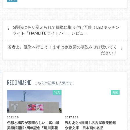
5段階に色が変えられて簡単に取り付け可能！LEDキッチン
ライト「HAMLITE ライトバー」レビュー
若者よ、選挙へ行こう！まずは参政党の演説をぜひ聴いてく
ださい！
RECOMMEND
こちらの記事も人気です。
写真
美術
2022.5.9
2017.2.23
色彩と構図が素晴らしい！富山県
残りあと4日間！名古屋市美術館
美術館開館5周年記念「蜷川実花
永青文庫 日本画の名品