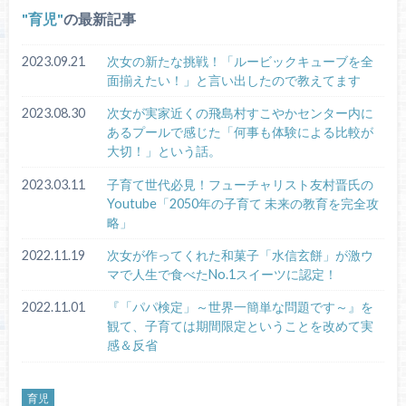
育児
の最新記事
2023.09.21
次女の新たな挑戦！「ルービックキューブを全
面揃えたい！」と言い出したので教えてます
2023.08.30
次女が実家近くの飛島村すこやかセンター内に
あるプールで感じた「何事も体験による比較が
大切！」という話。
2023.03.11
子育て世代必見！フューチャリスト友村晋氏の
Youtube「2050年の子育て 未来の教育を完全攻
略」
2022.11.19
次女が作ってくれた和菓子「水信玄餅」が激ウ
マで人生で食べたNo.1スイーツに認定！
2022.11.01
『「パパ検定」～世界一簡単な問題です～』を
観て、子育ては期間限定ということを改めて実
感＆反省
育児