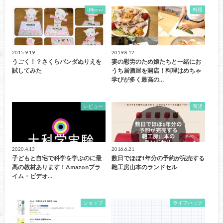
iPhone
料理
2015.9.19
2019.8.12
うごく！？さくらパンダぬりえを
妻の慰労のため娘たちと一緒にお
試してみた
うち居酒屋を開店！料理はめちゃ
学びが多く最高の…
レビュー
育児
2020.4.13
2016.6.21
子どもと自宅で科学を学ぶのに最
数日でほぼ1年分の予約が完売する
高の教材あります！Amazonプラ
鞄工房山本のランドセル
イム・ビデオ…
ショップ
ライフハック