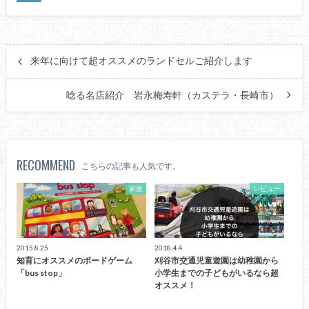
来年に向けて超オススメのランドセルご紹介します
唸る名店紹介 岩永梅寿軒（カステラ・長崎市）
RECOMMEND
こちらの記事も人気です。
家族
レビュー
2015.8.25
2018.4.4
知育にオススメのボードゲーム
刈谷市交通児童遊園は幼稚園から
「bus stop」
小学生までの子どもがいるなら超
オススメ！