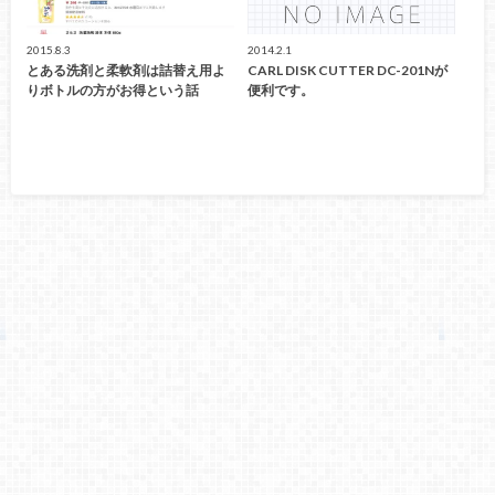
2015.8.3
2014.2.1
とある洗剤と柔軟剤は詰替え用よ
CARL DISK CUTTER DC-201Nが
りボトルの方がお得という話
便利です。