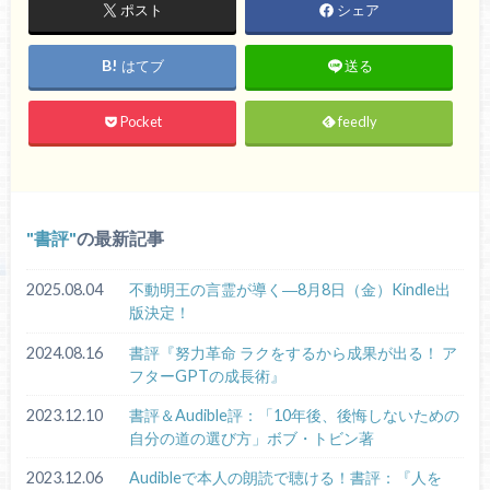
ポスト
シェア
はてブ
送る
Pocket
feedly
書評
の最新記事
2025.08.04
不動明王の言霊が導く―8月8日（金）Kindle出
版決定！
2024.08.16
書評『努力革命 ラクをするから成果が出る！ ア
フターGPTの成長術』
2023.12.10
書評＆Audible評：「10年後、後悔しないための
自分の道の選び方」ボブ・トビン著
2023.12.06
Audibleで本人の朗読で聴ける！書評：『人を