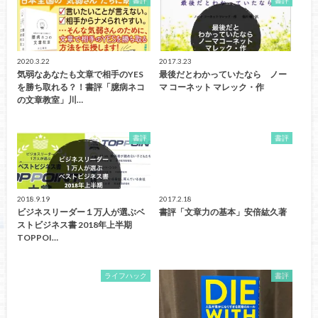
2020.3.22
2017.3.23
気弱なあなたも文章で相手のYES
最後だとわかっていたなら ノー
を勝ち取れる？！書評「臆病ネコ
マ コーネット マレック・作
の文章教室」川…
書評
書評
2018.9.19
2017.2.18
ビジネスリーダー１万人が選ぶベ
書評「文章力の基本」安倍紘久著
ストビジネス書 2018年上半期
TOPPOI…
ライフハック
書評