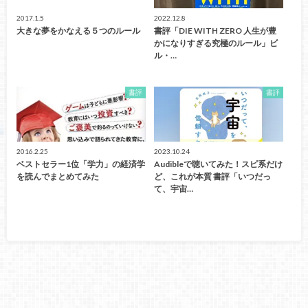
2017.1.5
2022.12.8
大きな夢をかなえる５つのルール
書評「DIE WITH ZERO 人生が豊
かになりすぎる究極のルール」ビ
ル・…
書評
書評
2016.2.25
2023.10.24
ベストセラー1位「学力」の経済学
Audibleで聴いてみた！スピ系だけ
を読んでまとめてみた
ど、これが本質 書評「いつだっ
て、宇宙…