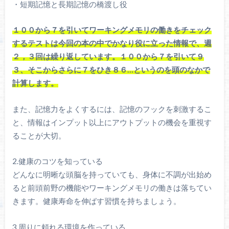
・短期記憶と長期記憶の橋渡し役
１００から７を引いてワーキングメモリの働きをチェック
するテストは今回の本の中でかなり役に立った情報で、週
２，３回は繰り返しています。１００から７を引いて９
３、そこからさらに７をひき８６…というのを頭のなかで
計算します。
また、記憶力をよくするには、記憶のフックを刺激するこ
と、情報はインプット以上にアウトプットの機会を重視す
ることが大切。
2.健康のコツを知っている
どんなに明晰な頭脳を持っていても、身体に不調が出始め
ると前頭前野の機能やワーキングメモリの働きは落ちてい
きます。健康寿命を伸ばす習慣を持ちましょう。
3.周りに頼れる環境を作っている