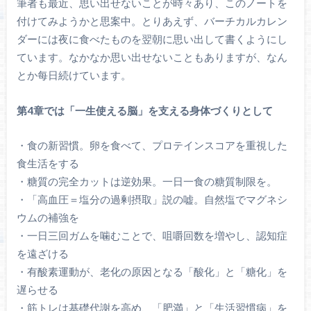
筆者も最近、思い出せないことが時々あり、このノートを
付けてみようかと思案中。とりあえず、バーチカルカレン
ダーには夜に食べたものを翌朝に思い出して書くようにし
ています。なかなか思い出せないこともありますが、なん
とか每日続けています。
第4章では「一生使える脳」を支える身体づくりとして
・食の新習慣。卵を食べて、プロテインスコアを重視した
食生活をする
・糖質の完全カットは逆効果。一日一食の糖質制限を。
・「高血圧＝塩分の過剰摂取」説の嘘。自然塩でマグネシ
ウムの補強を
・一日三回ガムを噛むことで、咀嚼回数を増やし、認知症
を遠ざける
・有酸素運動が、老化の原因となる「酸化」と「糖化」を
遅らせる
・筋トレは基礎代謝を高め、「肥満」と「生活習慣病」を