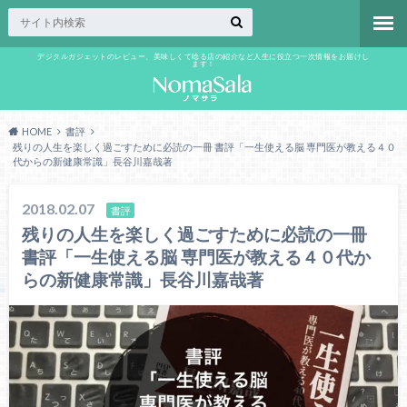
デジタルガジェットのレビュー、美味しくて唸る店の紹介など人生に役立つ一次情報をお届けし
ます！
HOME
書評
残りの人生を楽しく過ごすために必読の一冊 書評「一生使える脳 専門医が教える４０
代からの新健康常識」長谷川嘉哉著
2018.02.07
書評
残りの人生を楽しく過ごすために必読の一冊
書評「一生使える脳 専門医が教える４０代か
らの新健康常識」長谷川嘉哉著