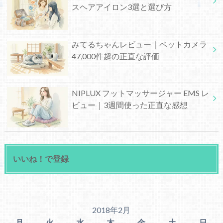
スヘアアイロン3選と選び方
みてるちゃんレビュー｜ペットカメラ
47,000件超の正直な評価
NIPLUX フットマッサージャー EMS レ
ビュー｜3週間使った正直な感想
いいね！で登録
2018年2月
月
火
水
木
金
土
日