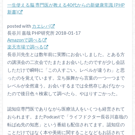
一生使える脳 専門医が教える40代からの新健康常識 (PHP
新書)
posted with
カエレバ
長谷川 嘉哉 PHP研究所 2018-01-17
Amazonで調べる
楽天市場で調べる
長谷川先生とは数年前に実際にお会いしました。とある方
の講演会の二次会でたまたまお会いしたのですが少し会話
しただけで瞬時に「この人すごい。レベルが違うわ」と思
ったのを覚えています。立ち振舞から言葉の一つ一つまで
レベルが全然違う。お会いするまでは全然存じあげなかっ
たので後日色々検索して調べたら、やはりすごかった。
認知症専門医でありながら医療法人をいくつも経営されて
おられます。またPodcastで「ライフドクター長谷川嘉哉の
転ばぬ先の知恵」という番組も配信されてます。認知症の
ことだけではなく本や美術に関することなどもお話されて