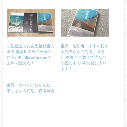
小説仕立ての自己啓発書の
書評「運転者 未来を変え
著者 喜多川泰氏の一連の
る過去からの使者」 喜多
作品がKindle unlimitedで
川 奏著 ここ数年で読んだ
無料で読める！
小説の中で3本の指に入り
ます！
書評「やりがいのある仕
事」という幻想 森博嗣著