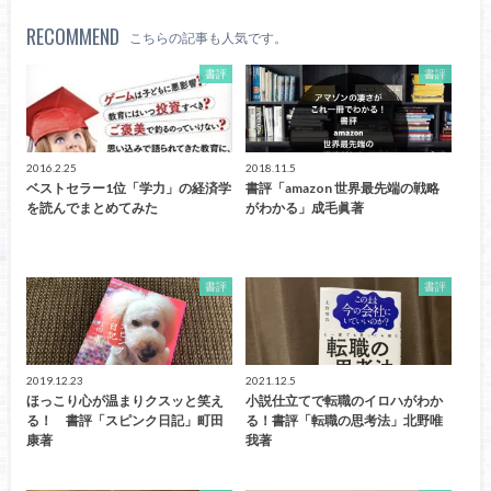
RECOMMEND
こちらの記事も人気です。
書評
書評
2016.2.25
2018.11.5
ベストセラー1位「学力」の経済学
書評「amazon 世界最先端の戦略
を読んでまとめてみた
がわかる」成毛眞著
書評
書評
2019.12.23
2021.12.5
ほっこり心が温まりクスッと笑え
小説仕立てで転職のイロハがわか
る！ 書評「スピンク日記」町田
る！書評「転職の思考法」北野唯
康著
我著