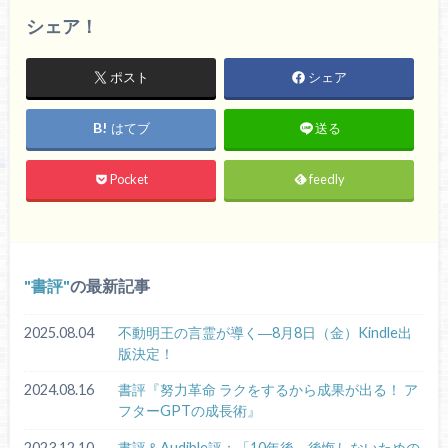
シェア！
ポスト
シェア
はてブ
送る
Pocket
feedly
書評
の最新記事
2025.08.04
不動明王の言霊が導く―8月8日（金）Kindle出
版決定！
2024.08.16
書評『努力革命 ラクをするから成果が出る！ ア
フターGPTの成長術』
2023.12.10
書評＆Audible評：「10年後、後悔しないための