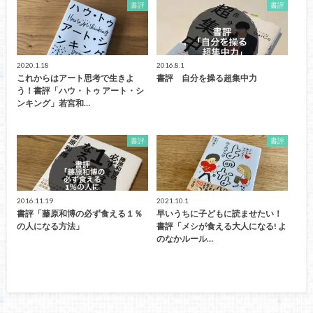
書評
書評
2020.1.18
2016.8.1
これからはアート思考で生きよ
書評 自分を操る超集中力
う！書評「ハウ・トゥ アート・シ
ンキング」若宮和…
書評
書評
2016.11.19
2021.10.1
書評「藤原和博の必ず食える１％
早いうちに子どもに読ませたい！
の人になる方法」
書評「メシが食える大人になる! よ
のなかルール…