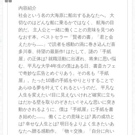
内容紹介
社会という名の大海原に船出するあなたへ。 大
切なのはどんな船に乗るかではなく、 航海の目
的だ。 主人公と一緒に働くことの意味を見つめ
なおす本。ベストセラー「賢者の書」「君と会
えたから……」で読者を感動の渦に巻き込んだ喜
多川泰、待望の最新作! はたして、謎の「手紙
屋」の正体は? 就職活動に出遅れ、将来に思い悩
む、平凡な大学4年生の僕はある日、書斎カフェ
で奇妙な広告とめぐりあう。その名も『手紙
屋』。たった10通の手紙をやりとりすることで
あらゆる夢を叶えてくれるというのだ。 平凡な
人生を変えたい!目に見えないけれど確実に立ち
はだかる壁を取りのぞきたい! そんな思いに突き
動かされるように、僕は『手紙屋』に手紙を書
き始めた……。 働くことの意味とは? 真の成功と
は? 幸せな人生とは? 明日をよりよく生きたいあ
なたへ贈る感動作。 「物々交換」「自分に向い