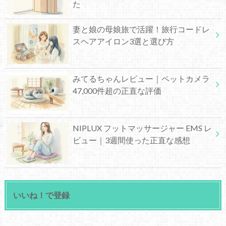
た
妻と娘の母娘旅で活躍！旅行コードレ
スヘアアイロン3選と選び方
みてるちゃんレビュー｜ペットカメラ
47,000件超の正直な評価
NIPLUX フットマッサージャー EMS レ
ビュー｜3週間使った正直な感想
いいね！で登録