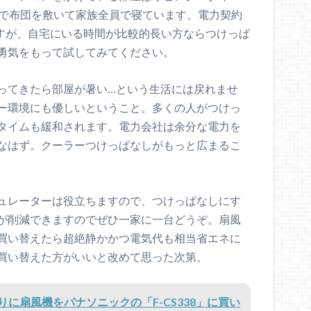
室で布団を敷いて家族全員で寝ています。電力契約
ますが、自宅にいる時間が比較的長い方ならつけっぱ
勇気をもって試してみてください。
ってきたら部屋が暑い…という生活には戻れませ
ー環境にも優しいということ。多くの人がつけっ
タイムも緩和されます。電力会社は余分な電力を
なはず。クーラーつけっぱなしがもっと広まるこ
ュレーターは役立ちますので、つけっぱなしにす
が削減できますのでぜひ一家に一台どうぞ。扇風
買い替えたら超絶静かかつ電気代も相当省エネに
買い替えた方がいいと改めて思った次第。
に扇風機をパナソニックの「F-CS338」に買い