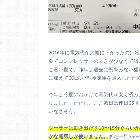
2016年に電気代が大幅に下がったのは
夏でコンプレッサーの動きが少なくて済
こ暑い夏で、昨年は過去に例をみない猛
に加えて30Lの小型冷凍庫を購入したた
今年は冷夏のおかげで電気代が安く済み
りました。ただし、ここ数日は連日35
いなさそう。
クーラーは動き出だす10〜15分ぐらい
かな電気しか使いません。
また一旦35〜