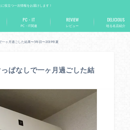
生に役立つ一次情報をお届けします！
PC・IT
REVIEW
DELICIOUS
PC・IT関連
レビュー
唸る名店紹介
一ヶ月過ごした結果〜5年目〜2019年夏
けっぱなしで一ヶ月過ごした結