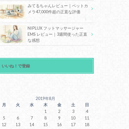
みてるちゃんレビュー｜ペットカ
メラ47,000件超の正直な評価
NIPLUX フットマッサージャー
EMS レビュー｜3週間使った正直
な感想
いいね！で登録
2019年8月
月
火
水
木
金
土
日
1
2
3
4
5
6
7
8
9
10
11
12
13
14
15
16
17
18