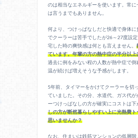
のは相当なエネルギーを使います。常に
は言うまでもありません。
何より、つけっぱなしだと快適で身体に
でクーラーは苦手でしたが26～27度設
宅した時の爽快感は何とも言えません。
ています。年輩の方の熱中症の半分以上
過去に例をみない程の人数が熱中症で倒
温が続けば増えそうな予感がします。
5年前、タイマーをかけてクーラーを切
ていました。その分、水道代、ガス代が
ーつけっぱなしの方が確実にコストは下
しの方が断然暮らしやすい上に光熱費ト
思いませんか？
なお、住まいは鉄筋マンションの低層階