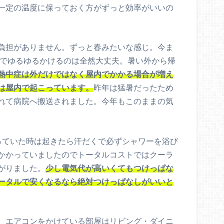
一定の温度に保っておく方がずっと効率がいいの
負担がありません。ずっと春みたいな感じ。今ま
定でゆるゆるかけるのは全然大丈夫。暑い外から帰
熱中症は外だけではなく屋内でかかる場合が増え
は屋内で起こっています。
昨年は猛暑だったため
れて病院へ搬送されました。今年もこのままの気
っていた時は起きたら汗だくで必ずシャワーを浴び
かかっていましたのでトータルコストではクーラ
がりました。
少し電気代が高いくてもつけっぱな
ータルで安くなるなら絶対つけっぱなしがいいと
、エアコンをかけている部屋はリビング・ダイニ