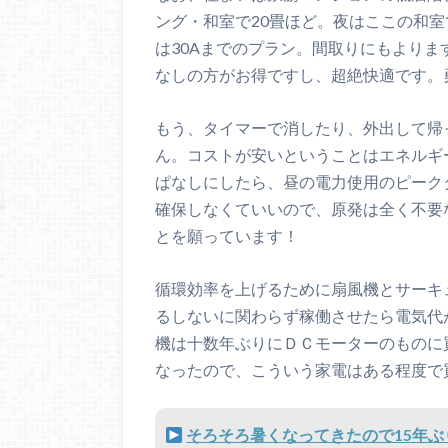
ング・和室で20畳ほど。夜はここの和
は30Aまでのプラン。間取りにもより
なしの方がお得ですし、超絶快適です。
もう、タイマーで消したり、外出して帰
ん。コストが安いということはエネルギ
ぱなしにしたら、昼の電力使用のピーク
確保しなくていいので、原発は全く不要
とを願っています！
循環効率を上げるために扇風機とサーキ
るしないに関わらず稼働させたら電気代
機は十数年ぶりにＤＣモーターのものに
なったので、こういう家電はある程度で
そろそろ暑くなってきたので15年ぶり