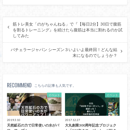
筋トレ美女「のがちゃんねる」で『【毎日2分】30日で腹筋
を割るトレーニング』を続けたら腹筋は本当に割れるのか試
してみた
バチェラージャパン シーズン３いよいよ最終回！どんな結
末になるのでしょうか？
RECOMMEND
こちらの記事も人気です。
イベント
イベント
2019.3.10
2017.12.27
天然鉱石の力で日常使いの水がパ
大丸創業300周年記念プロジェク