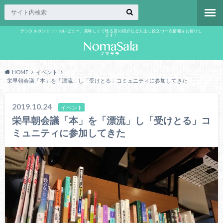
デジタルガジェットのレビュー、美味しくて唸る店の紹介など人生に役立つ一次情報をお届けし
ます！
HOME
イベント
栄早朝会議「本」を「漂流」し「受けとる」コミュニティに参加してきた
2019.10.24
イベント
栄早朝会議「本」を「漂流」し「受けとる」コ
ミュニティに参加してきた