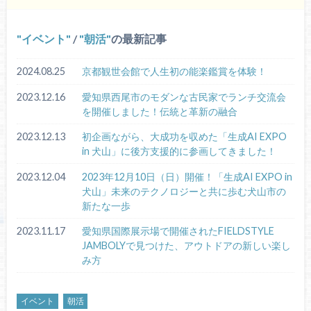
イベント
/
朝活
の最新記事
2024.08.25
京都観世会館で人生初の能楽鑑賞を体験！
2023.12.16
愛知県西尾市のモダンな古民家でランチ交流会
を開催しました！伝統と革新の融合
2023.12.13
初企画ながら、大成功を収めた「生成AI EXPO
in 犬山」に後方支援的に参画してきました！
2023.12.04
2023年12月10日（日）開催！「生成AI EXPO in
犬山」未来のテクノロジーと共に歩む犬山市の
新たな一歩
2023.11.17
愛知県国際展示場で開催されたFIELDSTYLE
JAMBOLYで見つけた、アウトドアの新しい楽し
み方
イベント
朝活