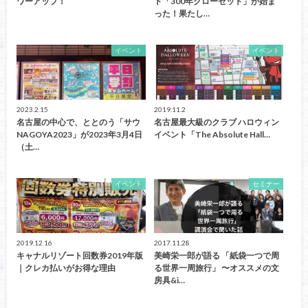
ワーアップ！
ト「300年クローゼット」が始ま
った！果たし…
イベント
イベント
2023.2.15
2019.11.2
名古屋の中心で、ととのう「サウ
名古屋最大級のクラブ ハロウィン
NAGOYA2023」が2023年3月4日
イベント「The Absolute Hall…
（土…
イベント
セミナー
2019.12.16
2017.11.28
キャナルリゾート回数券2019年版
美崎栄一郎が語る 「紙袋一つで周
｜クレカ払いがお得な理由
る世界一周旅行」 〜オススメの文
房具&i…