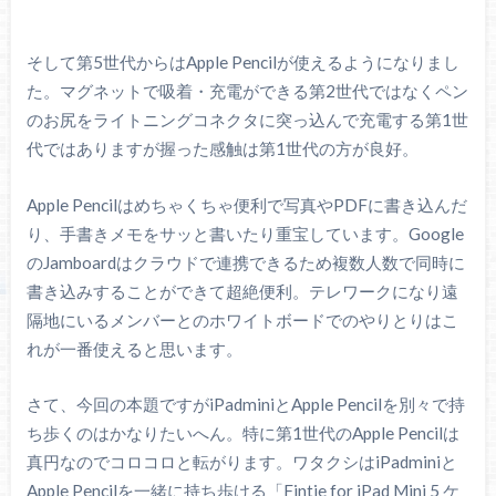
そして第5世代からはApple Pencilが使えるようになりまし
た。マグネットで吸着・充電ができる第2世代ではなくペン
のお尻をライトニングコネクタに突っ込んで充電する第1世
代ではありますが握った感触は第1世代の方が良好。
Apple Pencilはめちゃくちゃ便利で写真やPDFに書き込んだ
り、手書きメモをサッと書いたり重宝しています。Google
のJamboardはクラウドで連携できるため複数人数で同時に
書き込みすることができて超絶便利。テレワークになり遠
隔地にいるメンバーとのホワイトボードでのやりとりはこ
れが一番使えると思います。
さて、今回の本題ですがiPadminiとApple Pencilを別々で持
ち歩くのはかなりたいへん。特に第1世代のApple Pencilは
真円なのでコロコロと転がります。ワタクシはiPadminiと
Apple Pencilを一緒に持ち歩ける「Fintie for iPad Mini 5 ケ