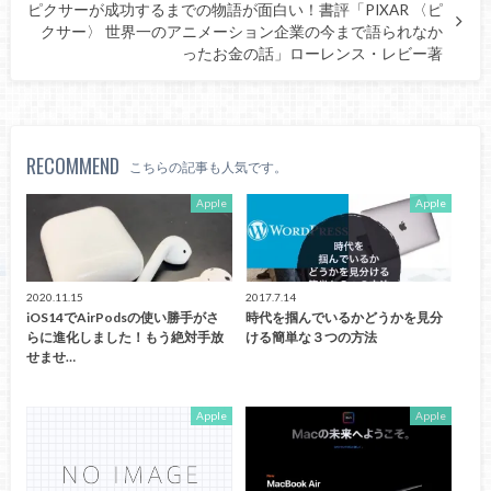
ピクサーが成功するまでの物語が面白い！書評「PIXAR 〈ピ
クサー〉 世界一のアニメーション企業の今まで語られなか
ったお金の話」ローレンス・レビー著
RECOMMEND
こちらの記事も人気です。
Apple
Apple
2020.11.15
2017.7.14
iOS14でAirPodsの使い勝手がさ
時代を掴んでいるかどうかを見分
らに進化しました！もう絶対手放
ける簡単な３つの方法
せませ…
Apple
Apple