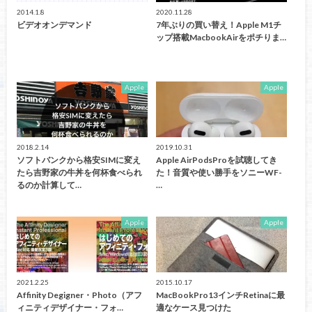
2014.1.8
2020.11.28
ビデオオンデマンド
7年ぶりの買い替え！Apple M1チ
ップ搭載MacbookAirをポチりま…
Apple
Apple
2018.2.14
2019.10.31
ソフトバンクから格安SIMに変え
Apple AirPodsProを試聴してき
たら吉野家の牛丼を何杯食べられ
た！音質や使い勝手をソニーWF-
るのか計算して…
…
Apple
Apple
2021.2.25
2015.10.17
Affinity Degigner・Photo（アフ
MacBookPro13インチRetinaに最
ィニティデザイナー・フォ…
適なケース見つけた