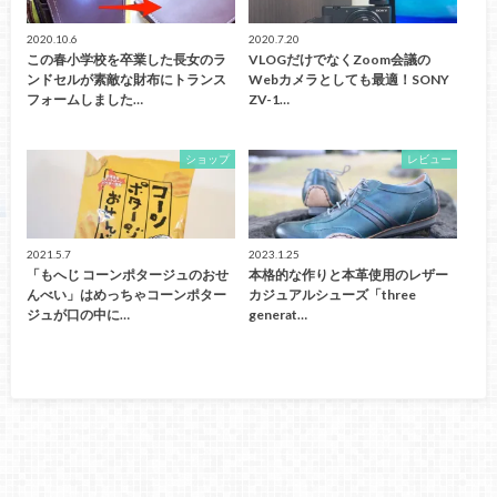
2020.10.6
2020.7.20
この春小学校を卒業した長女のラ
VLOGだけでなくZoom会議の
ンドセルが素敵な財布にトランス
Webカメラとしても最適！SONY
フォームしました…
ZV-1…
ショップ
レビュー
2021.5.7
2023.1.25
「もへじ コーンポタージュのおせ
本格的な作りと本革使用のレザー
んべい」はめっちゃコーンポター
カジュアルシューズ「three
ジュが口の中に…
generat…