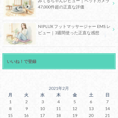
みてるちゃんレビュー｜ペットカメラ
47,000件超の正直な評価
NIPLUX フットマッサージャー EMS レ
ビュー｜3週間使った正直な感想
いいね！で登録
2021年2月
月
火
水
木
金
土
日
1
2
3
4
5
6
7
8
9
10
11
12
13
14
15
16
17
18
19
20
21