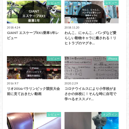
レビュー
レビュー
2018.4.24
2018.11.20
GIANT エスケープRX1乗車1年レ
わんこ、にゃんこ、パンダなど愛
ビュー
らしい動物キャラに癒される！リ
ヒトラブのマグネ…
レビュー
iPhone
2016.9.7
2020.2.29
リオ2016パラリンピック競技大会
コロナウイルスにより小学校がま
前に見ておきたい動画
さかの休校に！そんな時に自宅で
学べるオススメY…
レビュー
オンライン