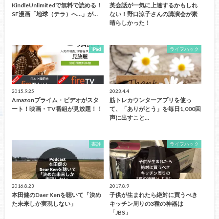
KindleUnlimitedで無料で読める！
英会話が一気に上達するかもしれ
SF漫画「地球（テラ）へ…」が…
ない！野口涼子さんの講演会が素
晴らしかった！
iPad
ライフハック
2015.9.25
2023.4.4
Amazonプライム・ビデオがスタ
筋トレカウンターアプリを使っ
ート！映画・TV番組が見放題！！
て、「ありがとう」を毎日1,000回
声に出すこと…
書評
ライフハック
2016.8.23
2017.8.9
本田健のDaer Kenを聴いて「決め
子供が生まれたら絶対に買うべき
た未来しか実現しない」
キッチン周りの3種の神器は
「JBS」