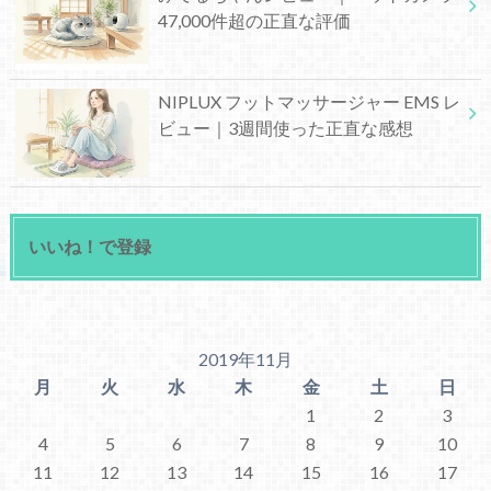
47,000件超の正直な評価
NIPLUX フットマッサージャー EMS レ
ビュー｜3週間使った正直な感想
いいね！で登録
2019年11月
月
火
水
木
金
土
日
1
2
3
4
5
6
7
8
9
10
11
12
13
14
15
16
17