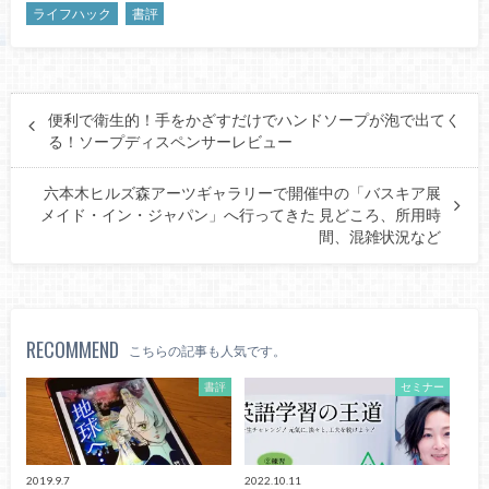
ライフハック
書評
便利で衛生的！手をかざすだけでハンドソープが泡で出てく
る！ソープディスペンサーレビュー
六本木ヒルズ森アーツギャラリーで開催中の「バスキア展
メイド・イン・ジャパン」へ行ってきた 見どころ、所用時
間、混雑状況など
RECOMMEND
こちらの記事も人気です。
書評
セミナー
2019.9.7
2022.10.11