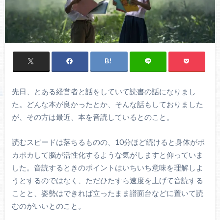
先日、とある経営者と話をしていて読書の話になりまし
た。どんな本が良かったとか、そんな話もしておりました
が、その方は最近、本を音読しているとのこと。
読むスピードは落ちるものの、10分ほど続けると身体がポ
カポカして脳が活性化するような気がしますと仰っていま
した。音読するときのポイントはいちいち意味を理解しよ
うとするのではなく、ただひたすら速度を上げて音読する
ことと、姿勢はできれば立ったまま譜面台などに置いて読
むのがいいとのこと。