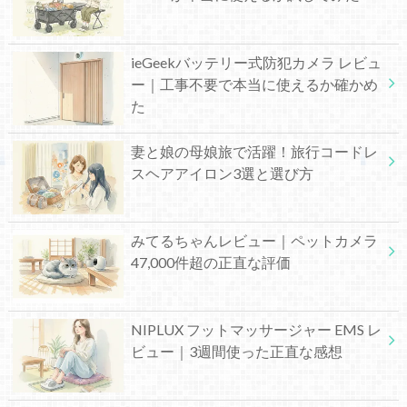
ieGeekバッテリー式防犯カメラ レビュ
ー｜工事不要で本当に使えるか確かめ
た
妻と娘の母娘旅で活躍！旅行コードレ
スヘアアイロン3選と選び方
みてるちゃんレビュー｜ペットカメラ
47,000件超の正直な評価
NIPLUX フットマッサージャー EMS レ
ビュー｜3週間使った正直な感想