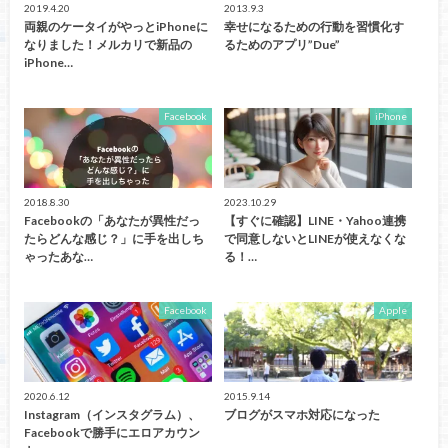
2019.4.20
2013.9.3
両親のケータイがやっとiPhoneに
幸せになるための行動を習慣化す
なりました！メルカリで新品の
るためのアプリ”Due”
iPhone…
Facebook
iPhone
2018.8.30
2023.10.29
Facebookの「あなたが異性だっ
【すぐに確認】LINE・Yahoo連携
たらどんな感じ？」に手を出しち
で同意しないとLINEが使えなくな
ゃったあな…
る！…
Facebook
Apple
2020.6.12
2015.9.14
Instagram（インスタグラム）、
ブログがスマホ対応になった
Facebookで勝手にエロアカウン