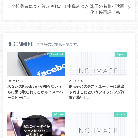
小松菜奈にまた泣かされた！中島みゆき 珠玉の名曲が映画
化！映画評「糸」
RECOMMEND
こちらの記事も人気です。
Facebook
Apple
2019.12.10
2015.7.20
あなたのFacebookが知らないう
iPhone7のテストユーザーに選出
ちに乗っ取られてるかも？スーパ
されましたというフィッシング詐
ーコピーに…
欺が横行し…
iPhone
iPhone