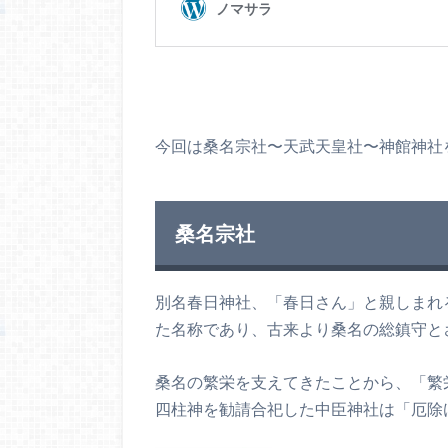
今回は桑名宗社〜天武天皇社〜神館神社
桑名宗社
別名春日神社、「春日さん」と親しまれ
た名称であり、古来より桑名の総鎮守と
桑名の繁栄を支えてきたことから、「繁
四柱神を勧請合祀した中臣神社は「厄除