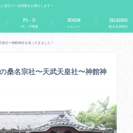
生に役立つ一次情報をお届けします！
PC・IT
REVIEW
DELICIOUS
PC・IT関連
レビュー
唸る名店紹介
天皇社〜神館神社を巡ってきました！
の桑名宗社〜天武天皇社〜神館神