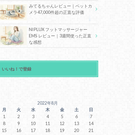
みてるちゃんレビュー｜ペットカ
メラ47,000件超の正直な評価
NIPLUX フットマッサージャー
EMS レビュー｜3週間使った正直
な感想
いいね！で登録
2022年8月
月
火
水
木
金
土
日
1
2
3
4
5
6
7
8
9
10
11
12
13
14
15
16
17
18
19
20
21