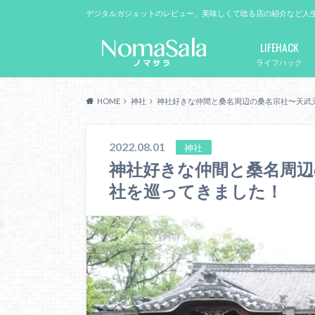
デジタルガジェットのレビュー、美味しくて唸る店の紹介など人
LIFEHACK
ライフハック
HOME
神社
神社好きな仲間と桑名周辺の桑名宗社〜天武
2022.08.01
神社
神社好きな仲間と桑名周辺
社を巡ってきました！