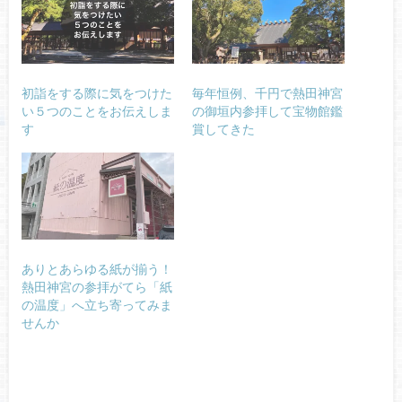
初詣をする際に気をつけた
毎年恒例、千円で熱田神宮
い５つのことをお伝えしま
の御垣内参拝して宝物館鑑
す
賞してきた
ありとあらゆる紙が揃う！
熱田神宮の参拝がてら「紙
の温度」へ立ち寄ってみま
せんか