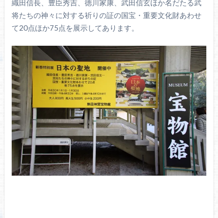
織田信長、豊臣秀吉、徳川家康、武田信玄ほか名だたる武
将たちの神々に対する祈りの証の国宝・重要文化財あわせ
て20点ほか75点を展示してあります。