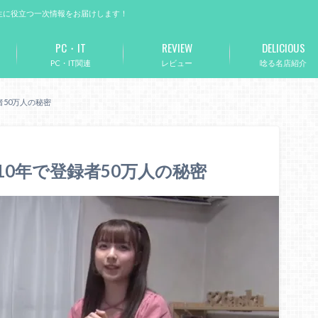
生に役立つ一次情報をお届けします！
PC・IT
REVIEW
DELICIOUS
PC・IT関連
レビュー
唸る名店紹介
者50万人の秘密
？10年で登録者50万人の秘密