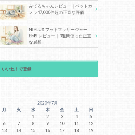
みてるちゃんレビュー｜ペットカ
メラ47,000件超の正直な評価
NIPLUX フットマッサージャー
EMS レビュー｜3週間使った正直
な感想
いいね！で登録
2020年7月
月
火
水
木
金
土
日
1
2
3
4
5
6
7
8
9
10
11
12
13
14
15
16
17
18
19