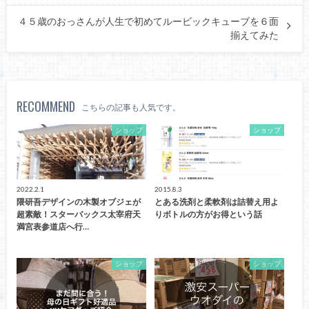
４５歳のおっさんが人生で初めてルービックキューブを６面
揃えてみた
RECOMMEND
こちらの記事も人気です。
ショップ
ショップ
2022.2.1
2015.8.3
隈研吾デザインの木製オブジェが
とある洗剤と柔軟剤は詰替え用よ
超素敵！スターバックス太宰府天
りボトルの方がお得という話
満宮表参道店へ行…
ショップ
ショップ