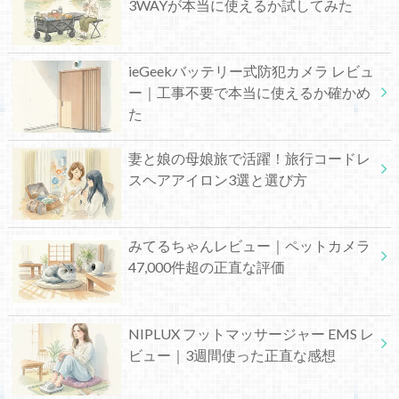
3WAYが本当に使えるか試してみた
ieGeekバッテリー式防犯カメラ レビュ
ー｜工事不要で本当に使えるか確かめ
た
妻と娘の母娘旅で活躍！旅行コードレ
スヘアアイロン3選と選び方
みてるちゃんレビュー｜ペットカメラ
47,000件超の正直な評価
NIPLUX フットマッサージャー EMS レ
ビュー｜3週間使った正直な感想