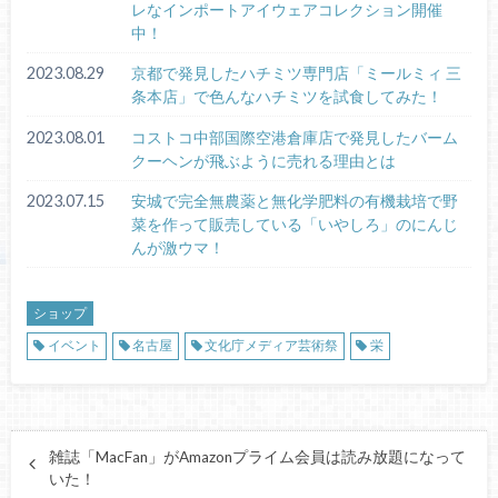
レなインポートアイウェアコレクション開催
中！
2023.08.29
京都で発見したハチミツ専門店「ミールミィ 三
条本店」で色んなハチミツを試食してみた！
2023.08.01
コストコ中部国際空港倉庫店で発見したバーム
クーヘンが飛ぶように売れる理由とは
2023.07.15
安城で完全無農薬と無化学肥料の有機栽培で野
菜を作って販売している「いやしろ」のにんじ
んが激ウマ！
ショップ
イベント
名古屋
文化庁メディア芸術祭
栄
雑誌「MacFan」がAmazonプライム会員は読み放題になって
いた！