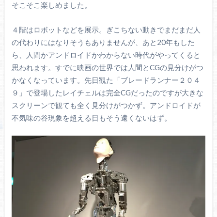
そこそこ楽しめました。
４階はロボットなどを展示。ぎこちない動きでまだまだ人
の代わりにはなりそうもありませんが、あと20年もした
ら、人間かアンドロイドかわからない時代がやってくると
思われます。すでに映画の世界では人間とCGの見分けがつ
かなくなっています。先日観た「ブレードランナー２０４
９」で登場したレイチェルは完全CGだったのですが大きな
スクリーンで観ても全く見分けがつかず。アンドロイドが
不気味の谷現象を超える日もそう遠くないはず。