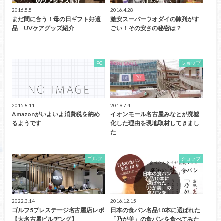
2016.5.5
2016.4.28
まだ間に合う！母の日ギフト好適
激安スーパーウオダイの陳列がす
品 UVケアグッズ紹介
ごい！その安さの秘密は？
PC
ショップ
2015.8.11
2019.7.4
Amazonがいよいよ消費税を納め
イオンモール名古屋みなとが廃墟
るようです
化した理由を現地取材してきまし
た
ゴルフ
ショップ
2022.3.14
2016.12.15
ゴルフ5プレステージ名古屋店レポ
日本の食パン名品10本に選ばれた
【大名古屋ビルヂング】
「乃が美」の食パンを食べてみた